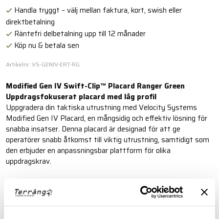
Handla tryggt – välj mellan faktura, kort, swish eller
direktbetalning
Räntefri delbetalning upp till 12 månader
Köp nu & betala sen
Artikelnr: VS-GENIV-ERT-RG
Modified Gen IV Swift-Clip™ Placard Ranger Green
Uppdragsfokuserat placard med låg profil
Uppgradera din taktiska utrustning med Velocity Systems
Modified Gen IV Placard, en mångsidig och effektiv lösning för
snabba insatser. Denna placard är designad för att ge
operatörer snabb åtkomst till viktig utrustning, samtidigt som
den erbjuder en anpassningsbar plattform för olika
uppdragskrav.
Läs mer
FINNS I FÖLJANDE FÄRGER