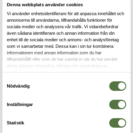
Denna webbplats använder cookies
Vi använder enhetsidentifierare för att anpassa innehållet och
annonserna till användarna, tillhandahålla funktioner för
sociala medier och analysera vår trafik. Vi vidarebefordrar
även sådana identifierare och annan information från din
enhet till de sociala medier och annons- och analysföretag
som vi samarbetar med. Dessa kan i sin tur kombinera
BESKRIVNING
informationen med annan information som du har
tillhandahållit eller som de har samlat in när du har använt
RECENSIONER
deras tjänster. Insamling, delning och användning av
personuppgifter kan användas för personalisering av
annonser. Läs mer om
Google's Privacy Terms
.
Samtyckesval
OM VARUMÄRKET
Nödvändig
Inställningar
FICKOR & HÅLLARE
Statistik