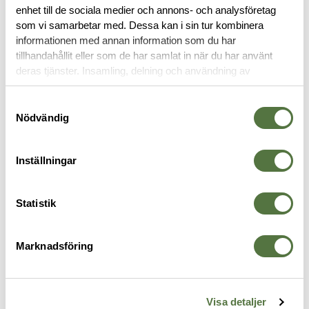
enhet till de sociala medier och annons- och analysföretag
som vi samarbetar med. Dessa kan i sin tur kombinera
OM VARUMÄRKET
informationen med annan information som du har
tillhandahållit eller som de har samlat in när du har använt
deras tjänster. Insamling, delning och användning av
personuppgifter kan användas för personalisering av
MIDJEVÄSKOR
annonser. Läs mer om
Google's Privacy Terms
.
Samtyckesval
Nödvändig
Inställningar
Statistik
Marknadsföring
TASMANIAN TIGER
TASMANIAN TIGER
T
Modular Hip Bag 3 Olive
Modular Hip Bag Black
M
Visa detaljer