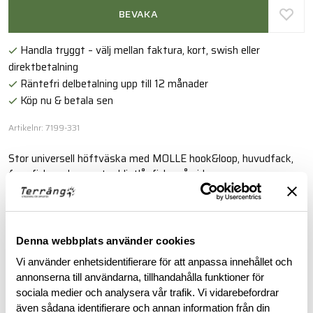
BEVAKA
Handla tryggt – välj mellan faktura, kort, swish eller
direktbetalning
Räntefri delbetalning upp till 12 månader
Köp nu & betala sen
Artikelnr: 7199-331
Stor universell höftväska med MOLLE hook&loop, huvudfack,
framficka och en extra blixtlåsficka på sidan.
Läs mer
Denna webbplats använder cookies
BESKRIVNING
Vi använder enhetsidentifierare för att anpassa innehållet och
annonserna till användarna, tillhandahålla funktioner för
sociala medier och analysera vår trafik. Vi vidarebefordrar
RECENSIONER
även sådana identifierare och annan information från din