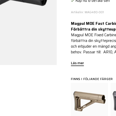
Köp nu & betala sen
Artikelnr: MAG480-001
Magpul MOE Fast Carbi
Förbättra din skytteup
Magpul MOE Fixed Carbine 
förbättra din skytteprecis
och erbjuder en mängd anp
behov. Passar till: AR10,
Läs mer
FINNS I FÖLJANDE FÄRGER