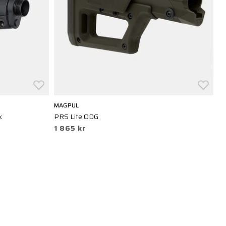
MAGPUL
M
k
PRS Lite ODG
Hu
1 865 kr
4