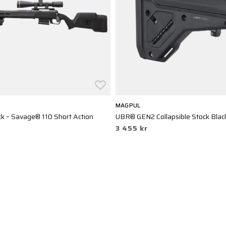
MAGPUL
ck – Savage® 110 Short Action
UBR® GEN2 Collapsible Stock Blac
3 455 kr