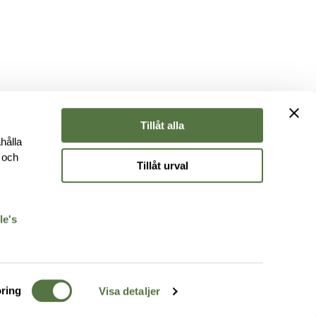
Tillåt alla
hålla
e och
Tillåt urval
r
le's
ring
Visa detaljer