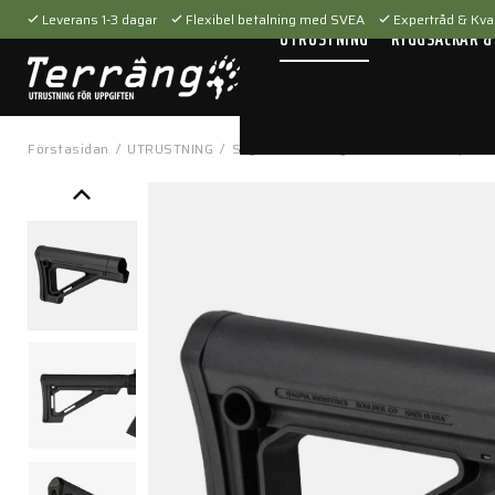
Leverans 1-3 dagar
Flexibel betalning med SVEA
Expertråd & Kval
UTRUSTNING
RYGGSÄCKAR &
Förstasidan
/
UTRUSTNING
/
Skytteutrustning
/
Tillbehör
/
Vapenti