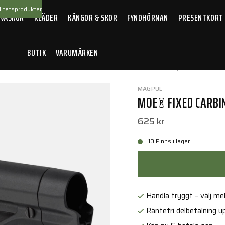
itetsprodukter
 VÄSKOR
KLÄDER
KÄNGOR & SKOR
FYNDHÖRNAN
PRESENTKORT
BUTIK
VARUMÄRKEN
llbehör
/
Vapenkolvar
/
MOE® Fixed Carbine Stock – Mil-Spec Black
MAGPUL
MOE® FIXED CARBIN
625 kr
10 Finns i lager
Handla tryggt – välj mell
Räntefri delbetalning up