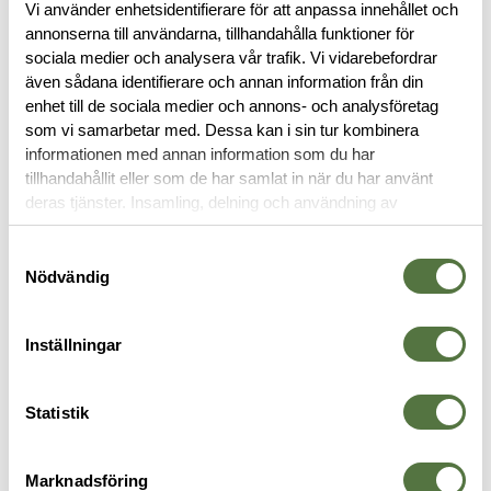
Vi använder enhetsidentifierare för att anpassa innehållet och
annonserna till användarna, tillhandahålla funktioner för
sociala medier och analysera vår trafik. Vi vidarebefordrar
även sådana identifierare och annan information från din
BESKRIVNING
enhet till de sociala medier och annons- och analysföretag
som vi samarbetar med. Dessa kan i sin tur kombinera
informationen med annan information som du har
RECENSIONER
tillhandahållit eller som de har samlat in när du har använt
deras tjänster. Insamling, delning och användning av
OM VARUMÄRKET
personuppgifter kan användas för personalisering av
annonser. Läs mer om
Google's Privacy Terms
.
Samtyckesval
Nödvändig
VAPENGREPP
Inställningar
Statistik
Marknadsföring