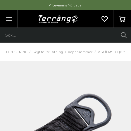
Leverans 1-3 dagar
Flexibel betalning med SVEA
Expertråd & Kvalitetsprodukter
/
UTRUSTNING
/
Skytteutrustning
/
Vapenremmar
/
MS1® MS3-QD™ Ada