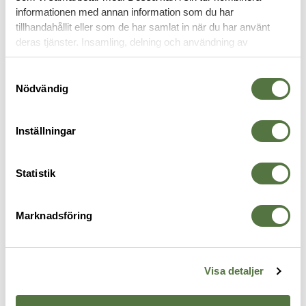
informationen med annan information som du har
tillhandahållit eller som de har samlat in när du har använt
VAPENREMMAR
deras tjänster. Insamling, delning och användning av
personuppgifter kan användas för personalisering av
annonser. Läs mer om
Google's Privacy Terms
.
Samtyckesval
Nödvändig
Inställningar
Statistik
Marknadsföring
VIKING TACTICS
SNIGEL
V
Viking Tactics Wide (Padded)
KSP Rem -16 Grey
W
735 kr
Sling Black
B
995 kr
9
Visa detaljer