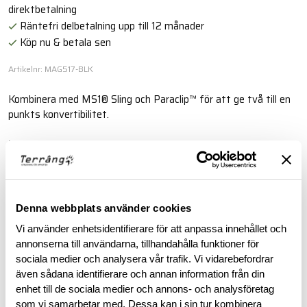
direktbetalning
Räntefri delbetalning upp till 12 månader
Köp nu & betala sen
Artikelnr: MAG517-BLK
Kombinera med MS1® Sling och Paraclip™ för att ge två till en
punkts konvertibilitet.
Läs mer
BESKRIVNING
Denna webbplats använder cookies
Vi använder enhetsidentifierare för att anpassa innehållet och
RECENSIONER
annonserna till användarna, tillhandahålla funktioner för
sociala medier och analysera vår trafik. Vi vidarebefordrar
även sådana identifierare och annan information från din
OM VARUMÄRKET
enhet till de sociala medier och annons- och analysföretag
som vi samarbetar med. Dessa kan i sin tur kombinera