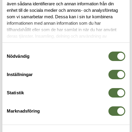
även sådana identifierare och annan information från din
enhet till de sociala medier och annons- och analysföretag
OM VARUMÄRKET
som vi samarbetar med. Dessa kan i sin tur kombinera
informationen med annan information som du har
tillhandahållit eller som de har samlat in när du har använt
deras tjänster. Insamling, delning och användning av
CHEST RIGS
personuppgifter kan användas för personalisering av
annonser. Läs mer om
Google's Privacy Terms
.
Samtyckesval
Nödvändig
-30%
Inställningar
Statistik
Marknadsföring
HALEY STRATEGIC
TASMANIAN TIGER
S
Disruptive Environments Micro
Chest Rig Mk2 Olive
S