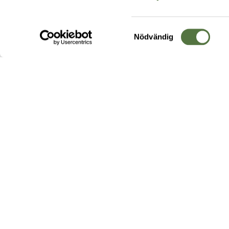
Samtyckesval
Nödvändig
Hos oss hittar du produkter av högsta kvalitet från ledande
leverantörer i branschen. I vårt utbud hittar du allt ifrån
kängor,
ryggsäckar
och skalplagg till
utrustning
för fält, sjukvård, övnin
och
vapentillbehör
, för att bara nämna ett urval av våra drygt
20 000 produkter.