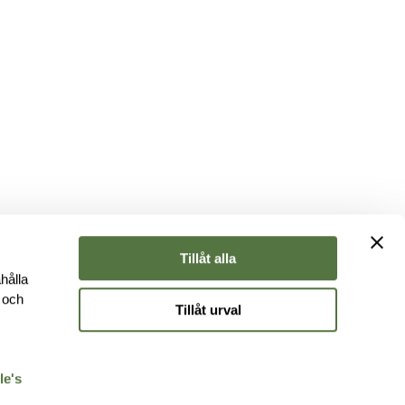
Tillåt alla
hålla
e och
Tillåt urval
r
le's