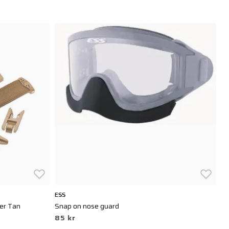
ESS
OA
ter Tan
Snap on nose guard
M-
85 kr
1