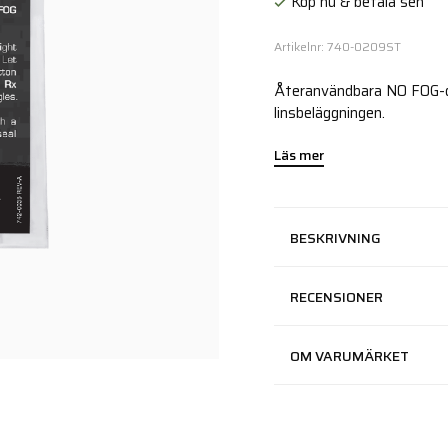
Köp nu & betala sen
Artikelnr: 740-0209ST
Återanvändbara NO FOG-duk
linsbeläggningen.
Läs mer
BESKRIVNING
RECENSIONER
OM VARUMÄRKET