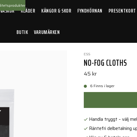
itetsprodukter
 VÄSKOR
KLÄDER
KÄNGOR & SKOR
FYNDHÖRNAN
PRESENTKORT
BUTIK
VARUMÄRKEN
ESS
NO-FOG CLOTHS
45 kr
6 Finns i lager
Handla tryggt – välj mell
Räntefri delbetalning up