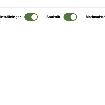
Inställningar
Statistik
Marknadsfö
KUNDTJÄNST
OM 
Ångra order
Om o
Företagskund
Buti
g
Kontakta oss
Guide
Köpvillkor
Hållb
Personuppgiftspolicy
Ledig
Returer & byten
FAQ - Vanliga frågor