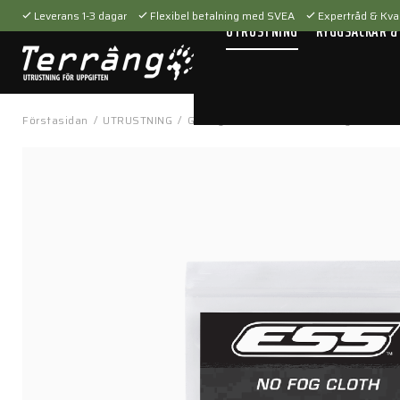
Leverans 1-3 dagar
Flexibel betalning med SVEA
Expertråd & Kval
UTRUSTNING
RYGGSÄCKAR &
Förstasidan
/
UTRUSTNING
/
Glasögon
/
Tillbehör
/
No-fog cloths