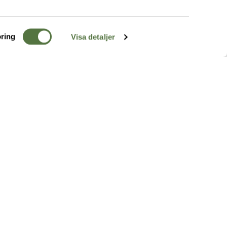
ring
Visa detaljer
TERRÄNG
FÖLJ OSS
ss
k
r & Inspiration
arhet
a tjänster