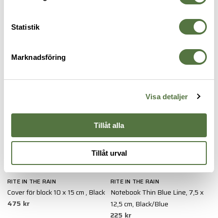
1
Yellow
Blue
109 kr
95 kr
Statistik
BLOCK & PENNOR
Marknadsföring
Visa detaljer
Tillåt alla
Tillåt urval
RITE IN THE RAIN
RITE IN THE RAIN
M
Cover för block 10 x 15 cm , Black
Notebook Thin Blue Line, 7,5 x
D
475 kr
4
12,5 cm, Black/Blue
225 kr