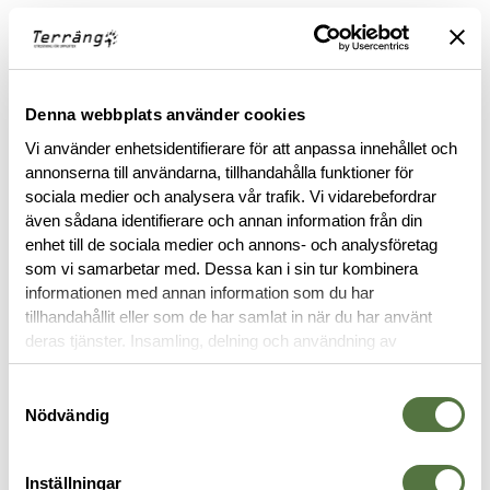
OM VARUMÄRKET
Denna webbplats använder cookies
Vi använder enhetsidentifierare för att anpassa innehållet och
RELATERADE PRODUKTER
annonserna till användarna, tillhandahålla funktioner för
sociala medier och analysera vår trafik. Vi vidarebefordrar
även sådana identifierare och annan information från din
enhet till de sociala medier och annons- och analysföretag
som vi samarbetar med. Dessa kan i sin tur kombinera
informationen med annan information som du har
tillhandahållit eller som de har samlat in när du har använt
deras tjänster. Insamling, delning och användning av
personuppgifter kan användas för personalisering av
annonser. Läs mer om
Google's Privacy Terms
.
Samtyckesval
Nödvändig
RITE IN THE RAIN
RITE IN THE RAIN
R
Notebook, Top Spiral, 10 x 15 cm
Top Spiral Notebook 10 x 15 cm
N
Inställningar