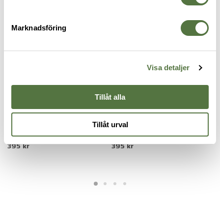
Marknadsföring
Visa detaljer
Tillåt alla
MAGLULA
MAGLULA
M
Tillåt urval
UpLula Universal Purple
UpLula Universal Pink
T
395 kr
395 kr
P
1