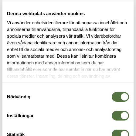
Läs mer
Denna webbplats använder cookies
FINNS I FÖLJANDE FÄRGER
Vi använder enhetsidentifierare för att anpassa innehållet och
annonserna till användarna, tillhandahålla funktioner för
sociala medier och analysera vår trafik. Vi vidarebefordrar
även sådana identifierare och annan information från din
enhet till de sociala medier och annons- och analysföretag
som vi samarbetar med. Dessa kan i sin tur kombinera
informationen med annan information som du har
BESKRIVNING
tillhandahållit eller som de har samlat in när du har använt
deras tjänster. Insamling, delning och användning av
personuppgifter kan användas för personalisering av
RECENSIONER
annonser. Läs mer om
Google's Privacy Terms
.
Samtyckesval
Nödvändig
OM VARUMÄRKET
Inställningar
MAGASINTILLBEHÖR
Statistik