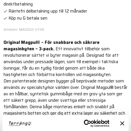
direktbetalning
Räntefri delbetalning upp till 12 månader
Köp nu & betala sen
Artikelnr: MAG002-3-FDE
Original Magpul® – För snabbare och säkrare
magasinbyten – 3-pack.
Ett innovativt tillbehör som
revolutionerar sättet vi byter magasin på. Designad för att
användas under pressade lägen, som till exempel i taktiska
övningar, får du en tydlig fördel genom att både öka
hastigheten och förbättra kontrollen vid magasinbyten.
Den patenterade designen bygger på beprövade metoder som
används av specialstyrkor världen över. Original Magpul® består
av en hållbar, syntetisk gummibåge med en grov yta som ger
ett säkert grepp, även under svettiga eller stressiga
förhållanden. Denna båge monteras enkelt och snabbt på
magasinets botten och ger dig ett extra lager av säkerhet och
snabbhet när du behöver byta magasin.