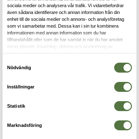
sociala medier och analysera vår trafik. Vi vidarebefordrar
RECENSIONER
även sådana identifierare och annan information från din
enhet till de sociala medier och annons- och analysföretag
som vi samarbetar med. Dessa kan i sin tur kombinera
OM VARUMÄRKET
informationen med annan information som du har
tillhandahållit eller som de har samlat in när du har använt
deras tjänster. Insamling, delning och användning av
personuppgifter kan användas för personalisering av
PACKSÄCKAR
annonser. Läs mer om
Google's Privacy Terms
.
Samtyckesval
Nödvändig
Inställningar
Statistik
Marknadsföring