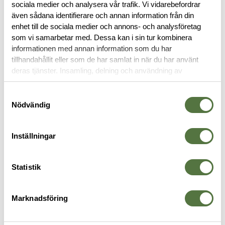
sociala medier och analysera vår trafik. Vi vidarebefordrar
RECENSIONER
även sådana identifierare och annan information från din
enhet till de sociala medier och annons- och analysföretag
som vi samarbetar med. Dessa kan i sin tur kombinera
OM VARUMÄRKET
informationen med annan information som du har
tillhandahållit eller som de har samlat in när du har använt
deras tjänster. Insamling, delning och användning av
personuppgifter kan användas för personalisering av
RYGGSÄCKAR
annonser. Läs mer om
Google's Privacy Terms
.
Samtyckesval
Nödvändig
Inställningar
Statistik
Marknadsföring
TASMANIAN TIGER
SNIGEL
H