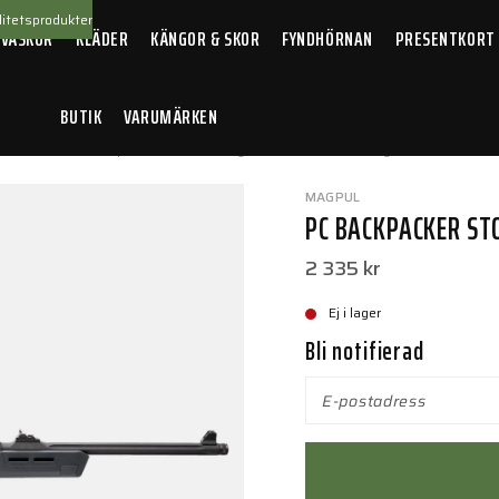
itetsprodukter
 VÄSKOR
KLÄDER
KÄNGOR & SKOR
FYNDHÖRNAN
PRESENTKORT
BUTIK
VARUMÄRKEN
llbehör
/
PC Backpacker Stock – Ruger® PC Carbine® Grey
MAGPUL
PC BACKPACKER ST
2 335 kr
Ej i lager
Bli notifierad