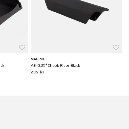
MAGPUL
M
ack
AK 0.25" Cheek Riser Black
AC
235 kr
1