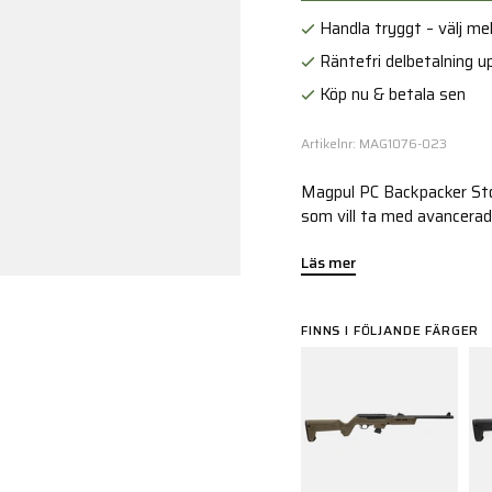
Handla tryggt – välj mell
Räntefri delbetalning up
Köp nu & betala sen
Artikelnr: MAG1076-023
Magpul PC Backpacker Stoc
som vill ta med avancerad
Läs mer
FINNS I FÖLJANDE FÄRGER