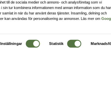
nhet till de sociala medier och annons- och analysföretag som vi
i sin tur kombinera informationen med annan information som du ha
har samlat in när du har använt deras tjänster. Insamling, delning och
ter kan användas för personalisering av annonser. Läs mer om
Goog
Inställningar
Statistik
Marknadsfö
KUNDTJÄNST
OM 
Ångra order
Om o
Företagskund
Buti
g
Kontakta oss
Guide