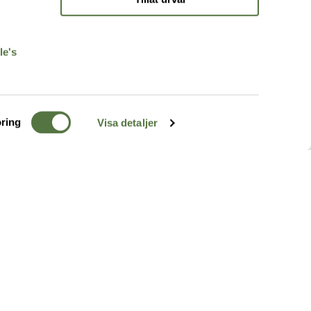
r
le's
ring
Visa detaljer
TERRÄNG
FÖLJ OSS
ss
k
r & Inspiration