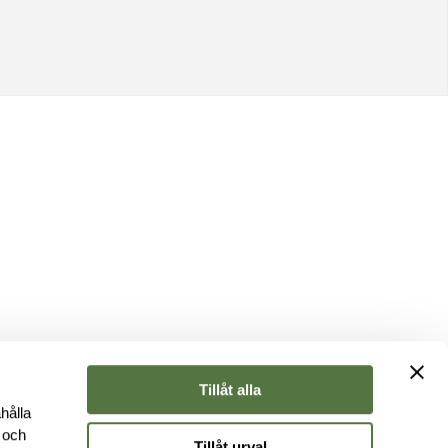
Tillåt alla
hålla
e och
Tillåt urval