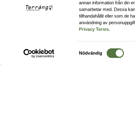
annan information från din e
samarbetar med. Dessa kan 
tillhandahållit eller som de 
användning av personuppgif
Privacy Terms
.
Samtyckesval
Nödvändig
Hos oss hittar du produkter av högsta kvalitet från ledande
leverantörer i branschen. I vårt utbud hittar du allt ifrån
kängor,
ryggsäckar
och skalplagg till
utrustning
för fält, sjukvård, övnin
och
vapentillbehör
, för att bara nämna ett urval av våra drygt
20 000 produkter.