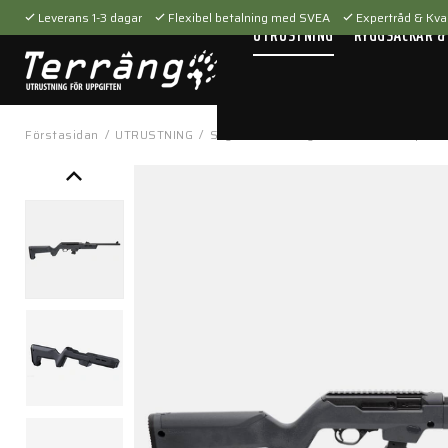
Leverans 1-3 dagar
Flexibel betalning med SVEA
Expertråd & Kval
UTRUSTNING
RYGGSÄCKAR &
Förstasidan
/
UTRUSTNING
/
Skytteutrustning
/
Tillbehör
/
Vapenti