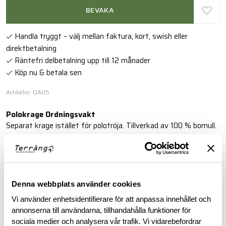
BEVAKA
Handla tryggt – välj mellan faktura, kort, swish eller
direktbetalning
Räntefri delbetalning upp till 12 månader
Köp nu & betala sen
Artikelnr: OA05
Polokrage Ordningsvakt
Separat krage istället för polotröja. Tillverkad av 100 % bomull.
Läs mer
Denna webbplats använder cookies
BESKRIVNING
Vi använder enhetsidentifierare för att anpassa innehållet och
annonserna till användarna, tillhandahålla funktioner för
RECENSIONER
sociala medier och analysera vår trafik. Vi vidarebefordrar