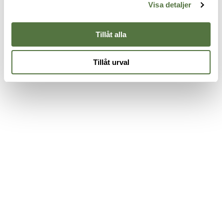
3
60cm
Large
Visa detaljer
395 kr
349 kr
Tillåt alla
Tillåt urval