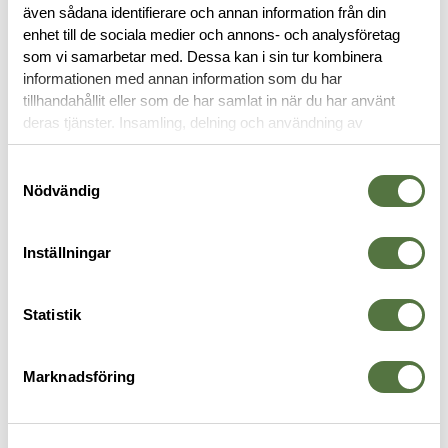
även sådana identifierare och annan information från din
enhet till de sociala medier och annons- och analysföretag
OM VARUMÄRKET
som vi samarbetar med. Dessa kan i sin tur kombinera
informationen med annan information som du har
tillhandahållit eller som de har samlat in när du har använt
deras tjänster. Insamling, delning och användning av
ÖVRIGT
personuppgifter kan användas för personalisering av
annonser. Läs mer om
Google's Privacy Terms
.
Samtyckesval
Nödvändig
Legitimering krävs
Legitimering krävs
Inställningar
Statistik
Marknadsföring
CUBIK
CUBIK
C
Ordningsvakt Slips XX-Large
Ordningsvakt Slips Svart X-
O