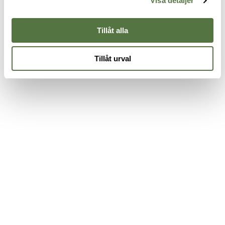
Visa detaljer
565 kr
Green
1
395 kr
5
Tillåt alla
Tillåt urval