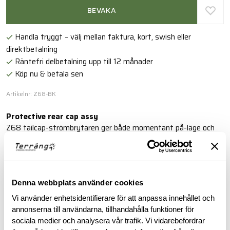
BEVAKA
Handla tryggt – välj mellan faktura, kort, swish eller
direktbetalning
Räntefri delbetalning upp till 12 månader
Köp nu & betala sen
Artikelnr: Z68-BK
Protective rear cap assy
Z68 tailcap-strömbrytaren ger både momentant på-läge och
konstant på-läge för din Scout Light® eller ficklampa.
Läs mer
Denna webbplats använder cookies
Vi använder enhetsidentifierare för att anpassa innehållet och
BESKRIVNING
annonserna till användarna, tillhandahålla funktioner för
sociala medier och analysera vår trafik. Vi vidarebefordrar