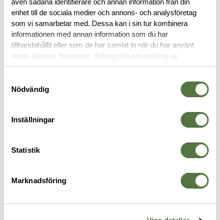
även sådana identifierare och annan information från din
RECENSIONER
enhet till de sociala medier och annons- och analysföretag
som vi samarbetar med. Dessa kan i sin tur kombinera
OM VARUMÄRKET
informationen med annan information som du har
tillhandahållit eller som de har samlat in när du har använt
deras tjänster. Insamling, delning och användning av
personuppgifter kan användas för personalisering av
TILLBEHÖR
annonser. Läs mer om
Google's Privacy Terms
.
Samtyckesval
Nödvändig
Inställningar
Statistik
Marknadsföring
VIKING TACTICS
SUREFIRE
S
Viking Tactics Light Mount Olive
Röd filter, 1,47"
S