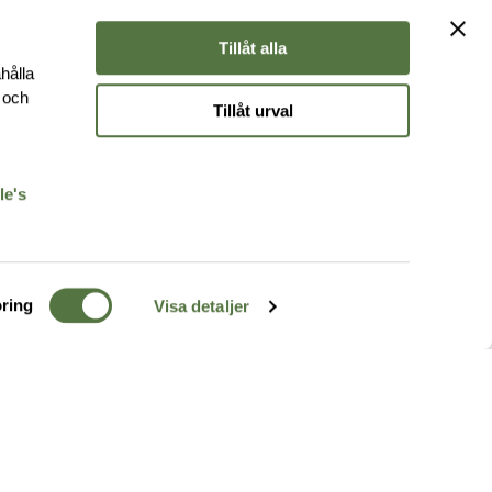
Tillåt alla
hålla
e och
Tillåt urval
r
le's
ring
Visa detaljer
TERRÄNG
FÖLJ OSS