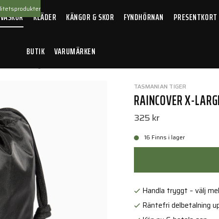
itetsprodukter
 VÄSKOR
KLÄDER
KÄNGOR & SKOR
FYNDHÖRNAN
PRESENTKORT
BUTIK
VARUMÄRKEN
incover X-Large Black
TASMANIAN TIGER
RAINCOVER X-LARG
325 kr
16 Finns i lager
Handla tryggt – välj mell
Räntefri delbetalning up