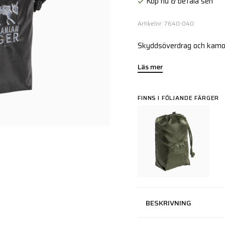
Köp nu & betala sen
Artikelnr: 7640-040
Skyddsöverdrag och kamouf
Läs mer
FINNS I FÖLJANDE FÄRGER
BESKRIVNING