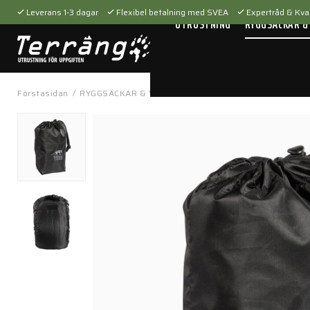
Leverans 1-3 dagar
Flexibel betalning med SVEA
Expertråd & Kval
UTRUSTNING
RYGGSÄCKAR &
Förstasidan
/
RYGGSÄCKAR & VÄSKOR
/
Tillbehör
/
Packfickor
/
Ra