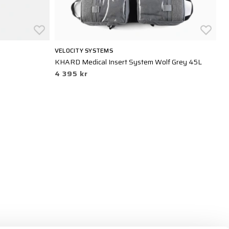
VELOCITY SYSTEMS
M
KHARD Medical Insert System Wolf Grey 45L
Da
4 395 kr
4