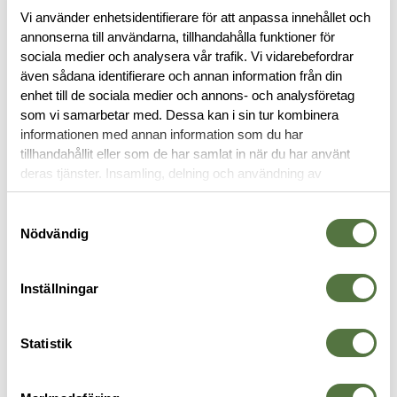
Vi använder enhetsidentifierare för att anpassa innehållet och
annonserna till användarna, tillhandahålla funktioner för
sociala medier och analysera vår trafik. Vi vidarebefordrar
BESKRIVNING
även sådana identifierare och annan information från din
enhet till de sociala medier och annons- och analysföretag
RECENSIONER
som vi samarbetar med. Dessa kan i sin tur kombinera
informationen med annan information som du har
tillhandahållit eller som de har samlat in när du har använt
OM VARUMÄRKET
deras tjänster. Insamling, delning och användning av
personuppgifter kan användas för personalisering av
annonser. Läs mer om
Google's Privacy Terms
.
Samtyckesval
Nödvändig
UTRUSTNINGSBÄLTEN
Inställningar
Statistik