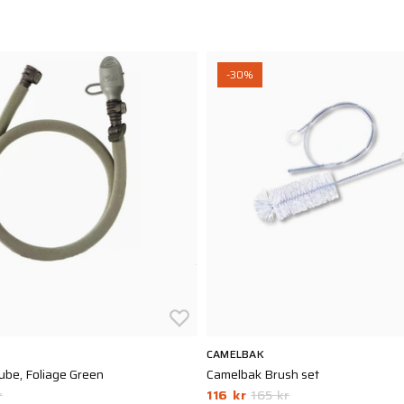
-30%
CAMELBAK
be, Foliage Green
Camelbak Brush set
r
116 kr
165 kr