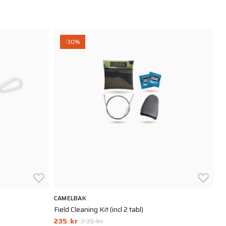
-30%
CAMELBAK
C
Field Cleaning Kit (incl 2 tabl)
Om
235 kr
335 kr
8