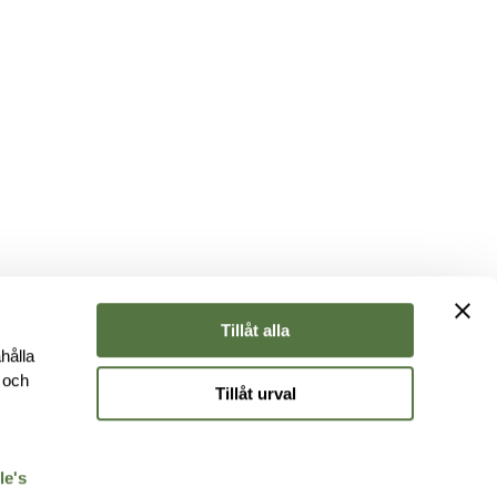
Tillåt alla
hålla
e och
Tillåt urval
r
le's