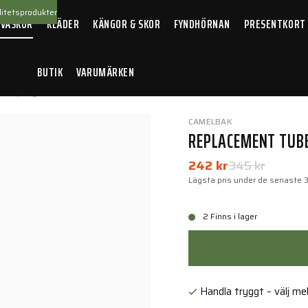
itetsprodukter
 VÄSKOR
KLÄDER
KÄNGOR & SKOR
FYNDHÖRNAN
PRESENTKORT
BUTIK
VARUMÄRKEN
ube, Coyote
CAMELBAK
REPLACEMENT TUBE
242 kr
345 kr
Lägsta pris under de senaste 
2 Finns i lager
Handla tryggt – välj mell