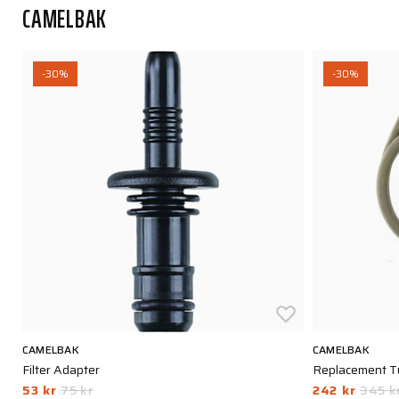
CAMELBAK
-30%
-30%
CAMELBAK
CAMELBAK
Filter Adapter
Replacement Tu
53 kr
75 kr
242 kr
345 k