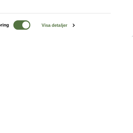
ring
Visa detaljer
TERRÄNG
FÖLJ OSS
ss
k
r & Inspiration
arhet
a tjänster