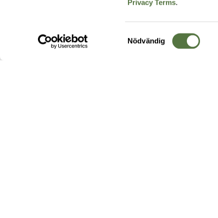
Privacy Terms
.
Samtyckesval
Nödvändig
Hos oss hittar du produkter av högsta kvalitet från ledande
leverantörer i branschen. I vårt utbud hittar du allt ifrån
kängor,
ryggsäckar
och skalplagg till
utrustning
för fält, sjukvård, övnin
och
vapentillbehör
, för att bara nämna ett urval av våra drygt
20 000 produkter.