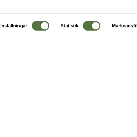
Inställningar
Statistik
Marknadsfö
KUNDTJÄNST
OM 
Ångra order
Om o
Företagskund
Buti
g
Kontakta oss
Guide
Köpvillkor
Hållb
Personuppgiftspolicy
Ledig
Returer & byten