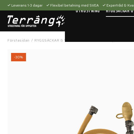
Leverans 1-3 dagar
Flexibel betalning med SVEA
Expertråd & Kval
UTRUSTNING
RYGGSÄCKAR &
Förstasidan
/
RYGGSÄCKAR & VÄSKOR
/
Camelbak
/
Replacement T
-30%