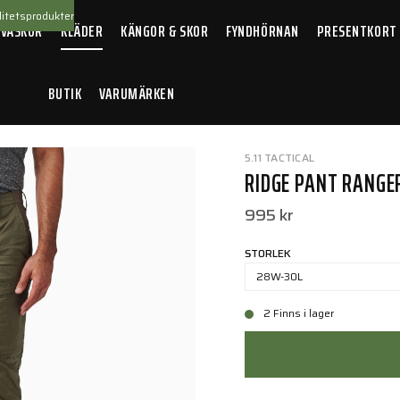
itetsprodukter
 VÄSKOR
KLÄDER
KÄNGOR & SKOR
FYNDHÖRNAN
PRESENTKORT
BUTIK
VARUMÄRKEN
en
5.11 TACTICAL
RIDGE PANT RANGE
995 kr
STORLEK
28W-30L
2 Finns i lager