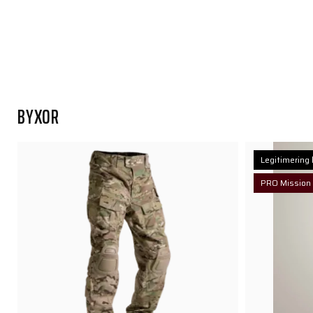
BYXOR
Legitimering 
PRO Mission