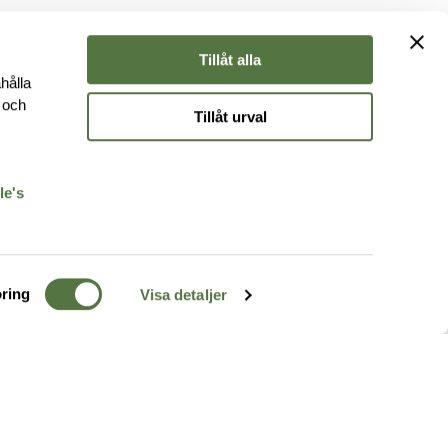
Tillåt alla
hålla
e och
Tillåt urval
r
le's
ring
Visa detaljer
TERRÄNG
FÖLJ OSS