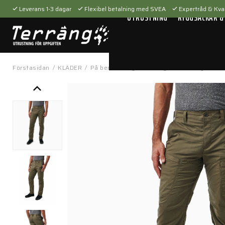
Leverans 1-3 dagar
Flexibel betalning med SVEA
Expertråd & Kval
UTRUSTNING
RYGGSÄCKAR &
Förstasidan
/
KLÄDER
/
På benen
/
Byxor
/
Ridge Pant Ranger Gre