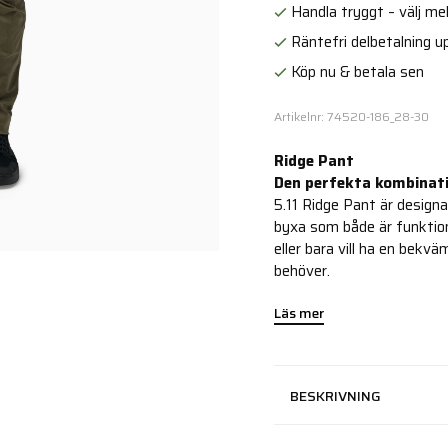
Handla tryggt – välj mell
Räntefri delbetalning up
Köp nu & betala sen
Artikelnr: 74520-186_28-30
Ridge Pant
Den perfekta kombinati
5.11 Ridge Pant är designa
byxa som både är funktione
eller bara vill ha en bekv
behöver.
Läs mer
BESKRIVNING