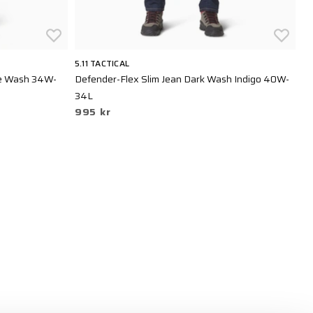
5.11 TACTICAL
AR
ue Wash 34W-
Defender-Flex Slim Jean Dark Wash Indigo 40W-
TA
4
34L
995 kr