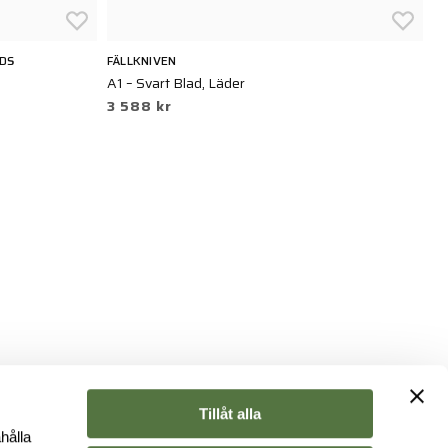
NDS
FÄLLKNIVEN
G
A1 – Svart Blad, Läder
Ga
3 588 kr
7
Tillåt alla
hålla