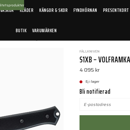
itetsprodukter
 VÄSKOR
KLÄDER
KÄNGOR & SKOR
FYNDHÖRNAN
PRESENTKORT
BUTIK
VARUMÄRKEN
mkarbid Svart blad Zytel
FÄLLKNIVEN
S1XB – VOLFRAMKA
4 095 kr
Ej i lager
Bli notifierad