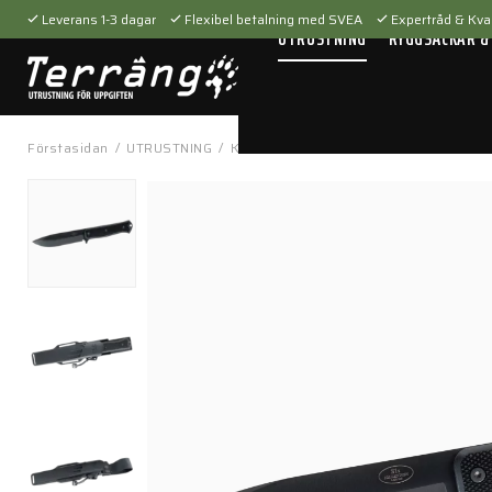
Leverans 1-3 dagar
Flexibel betalning med SVEA
Expertråd & Kval
UTRUSTNING
RYGGSÄCKAR &
Förstasidan
/
UTRUSTNING
/
Knivar
/
Fastbladskniv
/
S1xb – Volfra