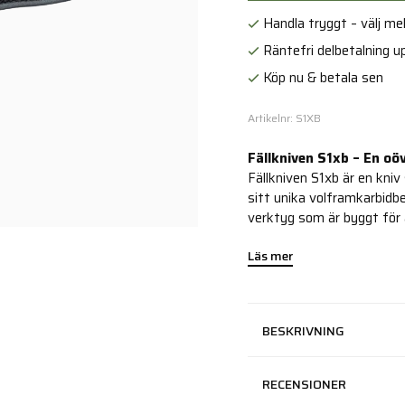
Handla tryggt – välj mell
Räntefri delbetalning up
Köp nu & betala sen
Artikelnr: S1XB
Fällkniven S1xb – En oö
Fällkniven S1xb är en kni
sitt unika volframkarbidb
verktyg som är byggt för 
Läs mer
BESKRIVNING
RECENSIONER