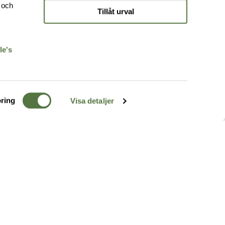
e och
Tillåt urval
r
le's
ring
Visa detaljer
TERRÄNG
FÖLJ OSS
ss
k
r & Inspiration