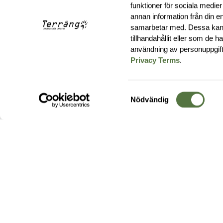
funktioner för sociala medier
annan information från din e
samarbetar med. Dessa kan 
tillhandahållit eller som de 
användning av personuppgif
Privacy Terms
.
Samtyckesval
Nödvändig
Hos oss hittar du produkter av högsta kvalitet från ledande
leverantörer i branschen. I vårt utbud hittar du allt ifrån
kängor,
ryggsäckar
och skalplagg till
utrustning
för fält, sjukvård, övnin
och
vapentillbehör
, för att bara nämna ett urval av våra drygt