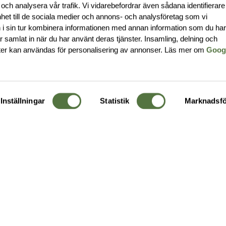
 och analysera vår trafik. Vi vidarebefordrar även sådana identifierar
nhet till de sociala medier och annons- och analysföretag som vi
i sin tur kombinera informationen med annan information som du ha
har samlat in när du har använt deras tjänster. Insamling, delning och
ter kan användas för personalisering av annonser. Läs mer om
Goog
Inställningar
Statistik
Marknadsfö
KUNDTJÄNST
OM 
Ångra order
Om o
Företagskund
Buti
g
Kontakta oss
Guide