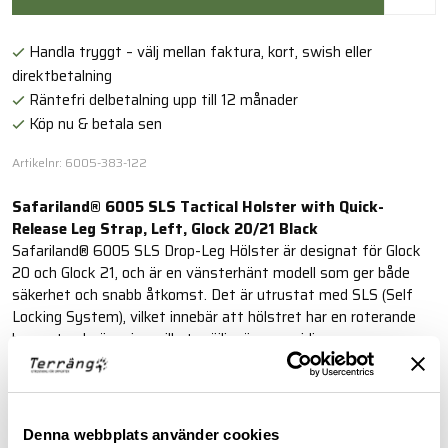
Handla tryggt – välj mellan faktura, kort, swish eller
direktbetalning
Räntefri delbetalning upp till 12 månader
Köp nu & betala sen
Artikelnr: 6005-383-122
Safariland® 6005 SLS Tactical Holster with Quick-
Release Leg Strap, Left, Glock 20/21 Black
Safariland® 6005 SLS Drop-Leg Hölster är designat för Glock
20 och Glock 21, och är en vänsterhänt modell som ger både
säkerhet och snabb åtkomst. Det är utrustat med SLS (Self
Locking System), vilket innebär att hölstret har en roterande
huva utan knäppning, vilket möjliggör en smidig
enhandsdragning och skyddar mot obehöriga försök att ta bort
vapnet. Hood Guard ingår som standard, och en extra Sentry
kan köpas till för ännu bättre säkerhet.
Denna webbplats använder cookies
Läs mer