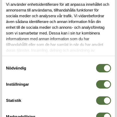
Vi använder enhetsidentifierare för att anpassa innehållet och
annonserna till användarna, tillhandahålla funktioner för
sociala medier och analysera vår trafik. Vi vidarebefordrar
BESKRIVNING
även sådana identifierare och annan information från din
enhet till de sociala medier och annons- och analysföretag
som vi samarbetar med. Dessa kan i sin tur kombinera
RECENSIONER
informationen med annan information som du har
tillhandahållit eller som de har samlat in när du har använt
deras tjänster. Insamling, delning och användning av
OM VARUMÄRKET
personuppgifter kan användas för personalisering av
annonser. Läs mer om
Google's Privacy Terms
.
Samtyckesval
Nödvändig
GLOCK
Inställningar
Statistik
Marknadsföring