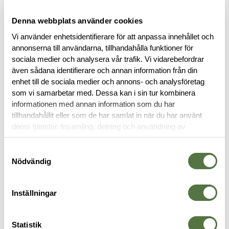
FINNS I FÖLJANDE FÄRGER
Denna webbplats använder cookies
Vi använder enhetsidentifierare för att anpassa innehållet och
annonserna till användarna, tillhandahålla funktioner för
sociala medier och analysera vår trafik. Vi vidarebefordrar
även sådana identifierare och annan information från din
enhet till de sociala medier och annons- och analysföretag
som vi samarbetar med. Dessa kan i sin tur kombinera
informationen med annan information som du har
BESKRIVNING
tillhandahållit eller som de har samlat in när du har använt
deras tjänster. Insamling, delning och användning av
personuppgifter kan användas för personalisering av
RECENSIONER
annonser. Läs mer om
Google's Privacy Terms
.
Samtyckesval
Nödvändig
OM VARUMÄRKET
Inställningar
VAPENKOLVAR
Statistik