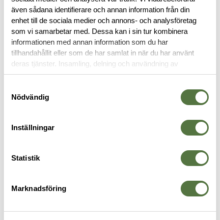
även sådana identifierare och annan information från din
RECENSIONER
enhet till de sociala medier och annons- och analysföretag
som vi samarbetar med. Dessa kan i sin tur kombinera
informationen med annan information som du har
OM VARUMÄRKET
tillhandahållit eller som de har samlat in när du har använt
deras tjänster. Insamling, delning och användning av
personuppgifter kan användas för personalisering av
annonser. Läs mer om
Google's Privacy Terms
.
Samtyckesval
FICKOR & HÅLLARE
Nödvändig
Inställningar
Statistik
Marknadsföring