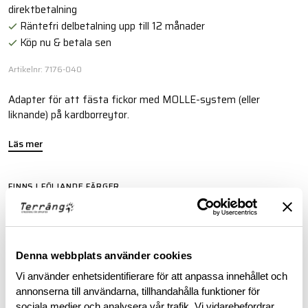
direktbetalning
Räntefri delbetalning upp till 12 månader
Köp nu & betala sen
Artikelnr: 7176-040
Adapter för att fästa fickor med MOLLE-system (eller
liknande) på kardborreytor.
Läs mer
FINNS I FÖLJANDE FÄRGER
Denna webbplats använder cookies
Vi använder enhetsidentifierare för att anpassa innehållet och
annonserna till användarna, tillhandahålla funktioner för
BESKRIVNING
sociala medier och analysera vår trafik. Vi vidarebefordrar