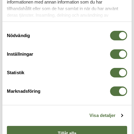
informationen med annan information som du har
VAPENTILLBEHÖR
tillhandahållit eller som de har samlat in när du har använt
deras tjänster. Insamling, delning och användning av
personuppgifter kan användas för personalisering av
annonser. Läs mer om
Google's Privacy Terms
.
Samtyckesval
Nödvändig
Inställningar
Statistik
LMT DEFENCE
MAGPUL
T
Marknadsföring
LMT .308 Lower Parts Kit Light
MOE® SL-K® Carbine Stock –
L
2 795 kr
Mil-Spec FDE
G
695 kr
1
Visa detaljer
Tillåt alla