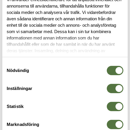
RECENSIONER
annonserna till användarna, tillhandahålla funktioner för
sociala medier och analysera vår trafik. Vi vidarebefordrar
OM VARUMÄRKET
även sådana identifierare och annan information från din
enhet till de sociala medier och annons- och analysföretag
som vi samarbetar med. Dessa kan i sin tur kombinera
informationen med annan information som du har
tillhandahållit eller som de har samlat in när du har använt
MAGASINFICKOR
deras tjänster. Insamling, delning och användning av
personuppgifter kan användas för personalisering av
annonser. Läs mer om
Google's Privacy Terms
.
Samtyckesval
Nödvändig
Inställningar
Statistik
BLUE FORCE GEAR
SAFARILAND
B
Marknadsföring
Helium Whisper Double M4
Competition Open Front
H