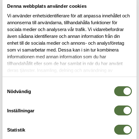
Denna webbplats använder cookies
Vi använder enhetsidentifierare för att anpassa innehållet och
annonserna till användarna, tillhandahålla funktioner för
sociala medier och analysera vår trafik. Vi vidarebefordrar
även sådana identifierare och annan information från din
BESKRIVNING
enhet till de sociala medier och annons- och analysföretag
som vi samarbetar med. Dessa kan i sin tur kombinera
informationen med annan information som du har
RECENSIONER
tillhandahållit eller som de har samlat in när du har använt
deras tjänster. Insamling, delning och användning av
personuppgifter kan användas för personalisering av
OM VARUMÄRKET
annonser. Läs mer om
Google's Privacy Terms
.
Samtyckesval
Nödvändig
SOVSÄCKAR
Inställningar
Statistik