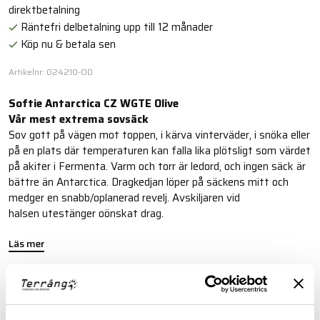
direktbetalning
Räntefri delbetalning upp till 12 månader
Köp nu & betala sen
Artikelnr: 024210-OD
Softie Antarctica CZ WGTE Olive
Vår mest extrema sovsäck
Sov gott på vägen mot toppen, i kärva vinterväder, i snöka eller
på en plats där temperaturen kan falla lika plötsligt som värdet
på akiter i Fermenta. Varm och torr är ledord, och ingen säck är
bättre än Antarctica. Dragkedjan löper på säckens mitt och
medger en snabb/oplanerad revelj. Avskiljaren vid
halsen utestänger oönskat drag.
Läs mer
FINNS I FÖLJANDE FÄRGER