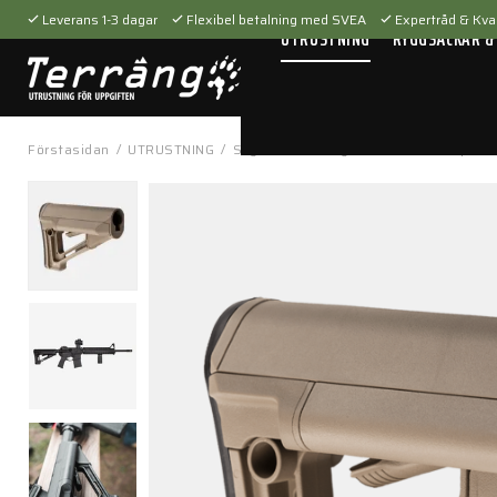
Leverans 1-3 dagar
Flexibel betalning med SVEA
Expertråd & Kval
UTRUSTNING
RYGGSÄCKAR &
Förstasidan
/
UTRUSTNING
/
Skytteutrustning
/
Tillbehör
/
Vapenti