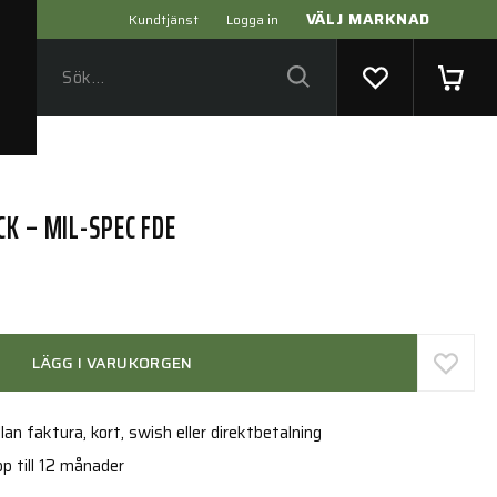
VÄLJ MARKNAD
Kundtjänst
Logga in
K – MIL-SPEC FDE
LÄGG I VARUKORGEN
an faktura, kort, swish eller direktbetalning
p till 12 månader