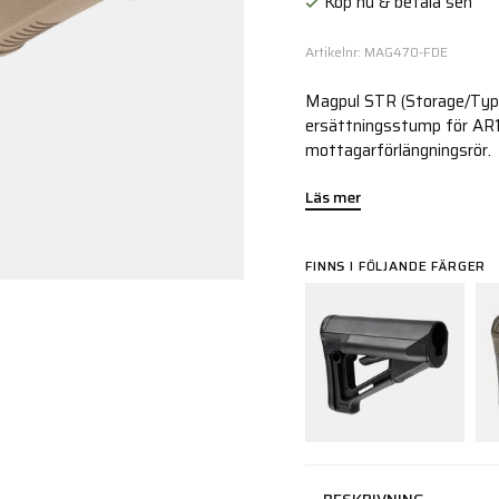
Köp nu & betala sen
Artikelnr: MAG470-FDE
Magpul STR (Storage/Type 
ersättningsstump för AR1
mottagarförlängningsrör.
Läs mer
FINNS I FÖLJANDE FÄRGER