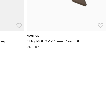
MAGPUL
M
Grey
CTR / MOE 0.25" Cheek Riser FDE
Hu
265 kr
T
2