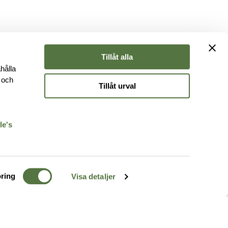
Tillåt alla
hålla
e och
Tillåt urval
r
le's
ring
Visa detaljer