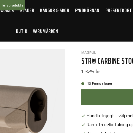
itetsprodukter
 VÄSKOR
KLÄDER
KÄNGOR & SKOR
FYNDHÖRNAN
PRESENTKORT
BUTIK
VARUMÄRKEN
llbehör
/
Vapenkolvar
/
STR® Carbine Stock – Mil-Spec FDE
MAGPUL
STR® CARBINE STOC
1 325 kr
15 Finns i lager
Handla tryggt – välj mell
Räntefri delbetalning up