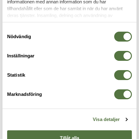
informationen med annan information som du har
tillhandahållit eller som de har samlat in när du har använt
FÄLLKNIVAR
deras tjänster. Insamling, delning och användning av
personuppgifter kan användas för personalisering av
annonser. Läs mer om
Google's Privacy Terms
.
Samtyckesval
Nödvändig
Inställningar
Statistik
Marknadsföring
GERBER
GERBER
G
Vital utbytbara blad 10 pack
Zilch fällkniv, Coyote
A
259 kr
369 kr
7
Visa detaljer
Tillåt alla