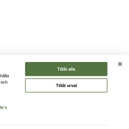
Tillåt alla
hålla
e och
Tillåt urval
r
le's