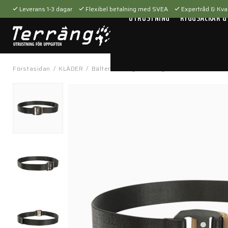
Leverans 1-3 dagar
Flexibel betalning med SVEA
Expertråd & Kval
UTRUSTNING
RYGGSÄCKAR &
Förstasidan
/
KLÄDER
/
Bälten & hängslen
/
Byxbälten
/
Stretch B