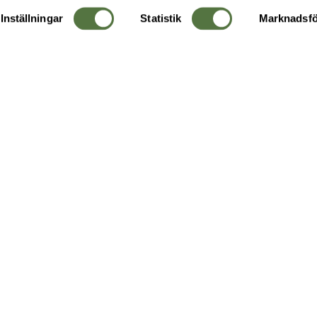
Inställningar
Statistik
Marknadsfö
KUNDTJÄNST
OM 
Ångra order
Om o
Företagskund
Buti
g
Kontakta oss
Guide
Köpvillkor
Hållb
Personuppgiftspolicy
Ledig
Returer & byten
FAQ - Vanliga frågor
Recensera