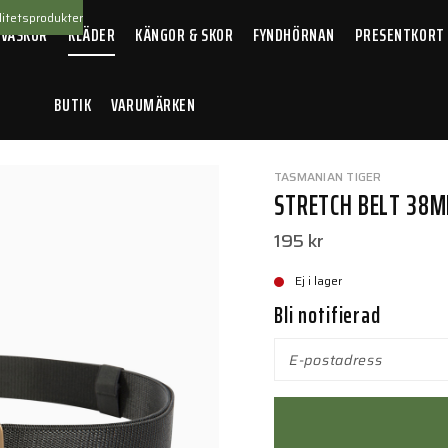
itetsprodukter
 VÄSKOR
KLÄDER
KÄNGOR & SKOR
FYNDHÖRNAN
PRESENTKORT
BUTIK
VARUMÄRKEN
elt 38mm Black
TASMANIAN TIGER
STRETCH BELT 38
195 kr
Ej i lager
Bli notifierad