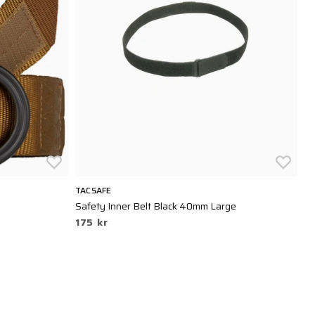
TACSAFE
5.
Safety Inner Belt Black 40mm Large
Do
175 kr
2