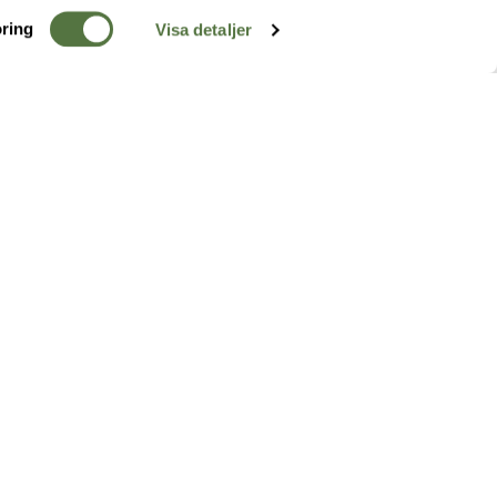
ring
Visa detaljer
TERRÄNG
FÖLJ OSS
ss
k
r & Inspiration
arhet
a tjänster