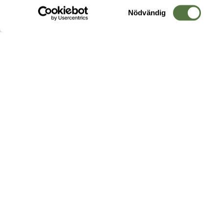
Samtyckesval
Nödvändig
Hos oss hittar du produkter av högsta kvalitet från ledande
leverantörer i branschen. I vårt utbud hittar du allt ifrån
kängor,
ryggsäckar
och skalplagg till
utrustning
för fält, sjukvård, övnin
och
vapentillbehör
, för att bara nämna ett urval av våra drygt
20 000 produkter.