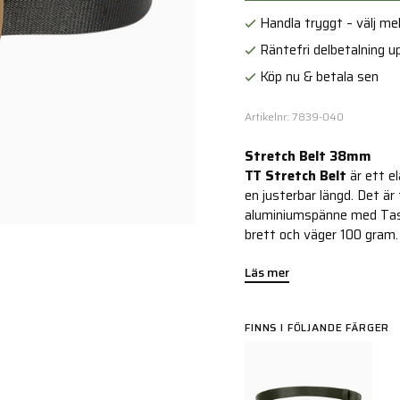
Handla tryggt – välj mell
Räntefri delbetalning up
Köp nu & betala sen
Artikelnr: 7839-040
Stretch Belt 38mm
TT Stretch Belt
är ett e
en justerbar längd. Det är 
aluminiumspänne med Tasm
brett och väger 100 gram.
Läs mer
FINNS I FÖLJANDE FÄRGER