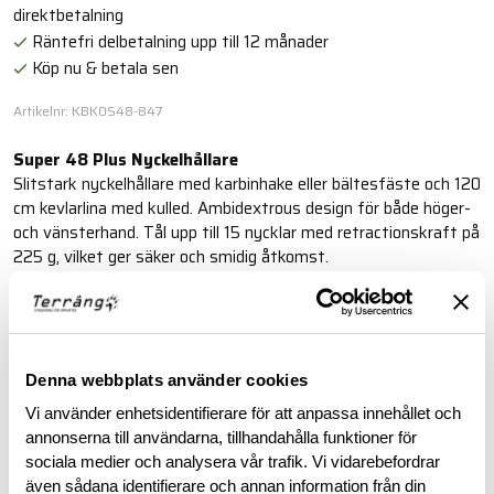
direktbetalning
Räntefri delbetalning upp till 12 månader
Köp nu & betala sen
Artikelnr: KBK0S48-847
Super 48 Plus Nyckelhållare
Slitstark nyckelhållare med karbinhake eller bältesfäste och 120
cm kevlarlina med kulled. Ambidextrous design för både höger-
och vänsterhand. Tål upp till 15 nycklar med retractionskraft på
225 g, vilket ger säker och smidig åtkomst.
Läs mer
Denna webbplats använder cookies
BESKRIVNING
Vi använder enhetsidentifierare för att anpassa innehållet och
annonserna till användarna, tillhandahålla funktioner för
RECENSIONER
sociala medier och analysera vår trafik. Vi vidarebefordrar
även sådana identifierare och annan information från din