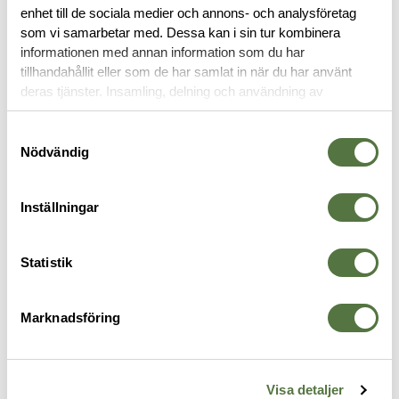
enhet till de sociala medier och annons- och analysföretag
OM VARUMÄRKET
som vi samarbetar med. Dessa kan i sin tur kombinera
informationen med annan information som du har
tillhandahållit eller som de har samlat in när du har använt
deras tjänster. Insamling, delning och användning av
ID-HÅLLARE
personuppgifter kan användas för personalisering av
annonser. Läs mer om
Google's Privacy Terms
.
Samtyckesval
Nödvändig
Inställningar
Statistik
Marknadsföring
SNIGEL
TASMANIAN TIGER
T
Badge holder Grey
ID Holder Black
N
395 kr
95 kr
1
Visa detaljer