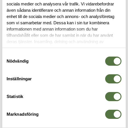
sociala medier och analysera vår trafik. Vi vidarebefordrar
även sådana identifierare och annan information från din
KEPSAR
enhet till de sociala medier och annons- och analysföretag
som vi samarbetar med. Dessa kan i sin tur kombinera
informationen med annan information som du har
tillhandahållit eller som de har samlat in när du har använt
deras tjänster. Insamling, delning och användning av
personuppgifter kan användas för personalisering av
annonser. Läs mer om
Google's Privacy Terms
.
Samtyckesval
Nödvändig
Inställningar
5.11 TACTICAL
5.11 TACTICAL
5
Statistik
Legacy Scout Cap Old Gold
Legacy Scout Cap Old Gold
O
345 kr
345 kr
2
Marknadsföring