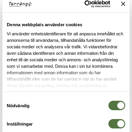
Läs mer
FINNS I FÖLJANDE FÄRGER
Denna webbplats använder cookies
Vi använder enhetsidentifierare för att anpassa innehållet och
annonserna till användarna, tillhandahålla funktioner för
sociala medier och analysera vår trafik. Vi vidarebefordrar
även sådana identifierare och annan information från din
enhet till de sociala medier och annons- och analysföretag
som vi samarbetar med. Dessa kan i sin tur kombinera
informationen med annan information som du har
BESKRIVNING
tillhandahållit eller som de har samlat in när du har använt
deras tjänster. Insamling, delning och användning av
personuppgifter kan användas för personalisering av
RECENSIONER
annonser. Läs mer om
Google's Privacy Terms
.
Samtyckesval
Nödvändig
OM VARUMÄRKET
Inställningar