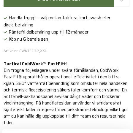
Handla tryggt – välj mellan faktura, kort, swish eller
direktbetalning
Räntefri delbetalning upp till 12 månader
Köp nu & betala sen
Artikelnr: CWKTFF-72_XXL
Tactical ColdWork™ FastFit®
Din trogna följeslagare under svåra förhållanden, ColdWork
FastFit® upprätthåller operationell effektivitet i den bittra
kylan. 360° vattentät behandling som omsluter hela handsken
och termisk fleeceisolering säkerställer komfort och värme. En
SoftShell-bakhandspanel avvisar dåligt väder och blockerar
vindinträngning. På handflatesidan använder vi stridstestat
syntetiskt läder integrerat med pekskärmsteknologi, vilket gör
att du kan hålla dig uppkopplad till ditt team och resurser hela
tiden.