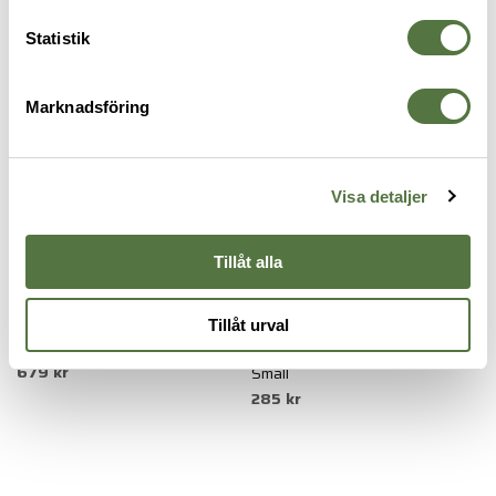
HANDSKAR
Statistik
Marknadsföring
Visa detaljer
Tillåt alla
MECHANIX
MECHANIX
H
Tillåt urval
Recon Covert Medium
Tactical ColdWork FastFit Covert
N
679 kr
1
Small
285 kr