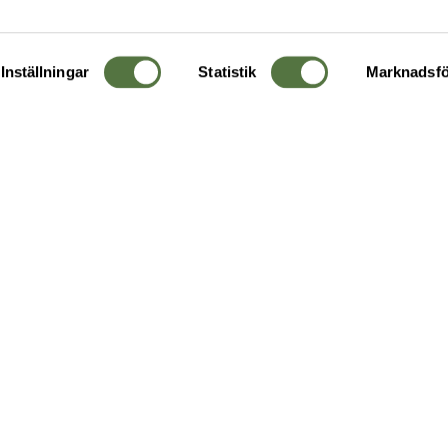
Inställningar
Statistik
Marknadsfö
KUNDTJÄNST
OM 
Ångra order
Om o
Företagskund
Buti
g
Kontakta oss
Guide
Köpvillkor
Hållb
Personuppgiftspolicy
Ledig
Returer & byten
FAQ - Vanliga frågor