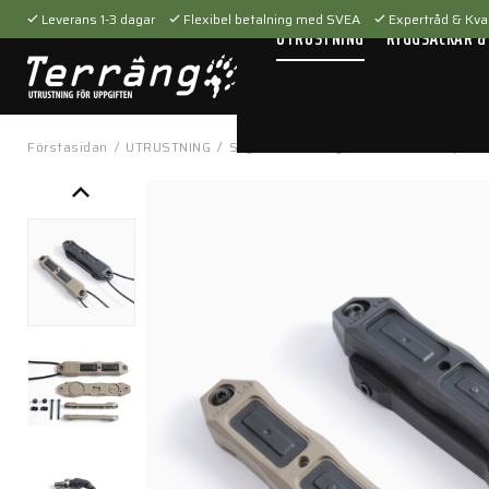
Leverans 1-3 dagar
Flexibel betalning med SVEA
Expertråd & Kval
UTRUSTNING
RYGGSÄCKAR &
Förstasidan
/
UTRUSTNING
/
Skytteutrustning
/
Tillbehör
/
Vapenti