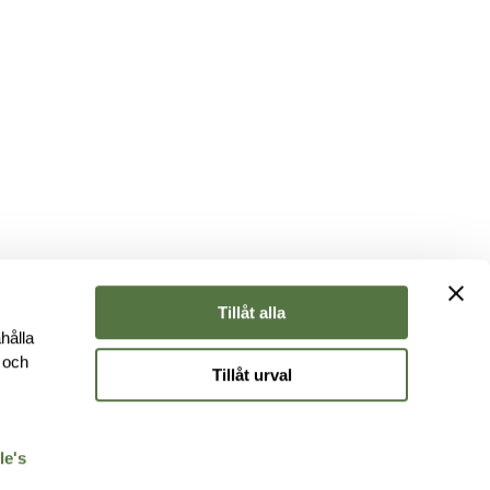
Tillåt alla
hålla
e och
Tillåt urval
r
le's