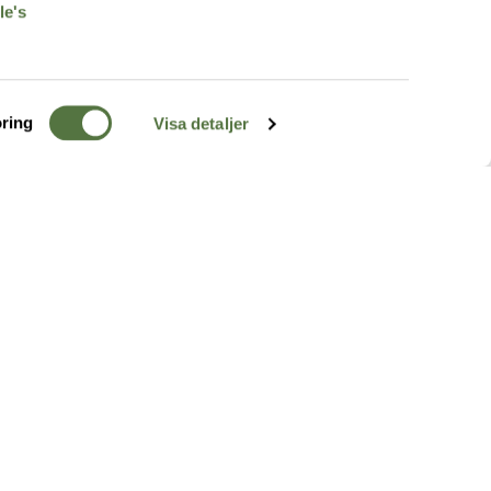
le's
ring
Visa detaljer
TERRÄNG
FÖLJ OSS
ss
k
r & Inspiration
arhet
a tjänster