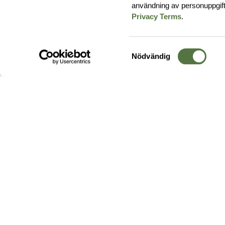
användning av personuppgif
Privacy Terms
.
Samtyckesval
Nödvändig
Hos oss hittar du produkter av högsta kvalitet från ledande
leverantörer i branschen. I vårt utbud hittar du allt ifrån
kängor,
ryggsäckar
och skalplagg till
utrustning
för fält, sjukvård, övnin
och
vapentillbehör
, för att bara nämna ett urval av våra drygt
20 000 produkter.