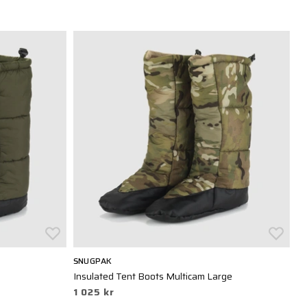
SNUGPAK
D
m
Insulated Tent Boots Multicam Large
Do
1 025 kr
1