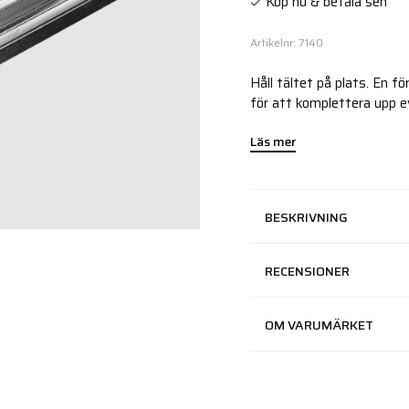
Köp nu & betala sen
Artikelnr: 7140
Håll tältet på plats. En fö
för att komplettera upp ev
Läs mer
BESKRIVNING
RECENSIONER
OM VARUMÄRKET