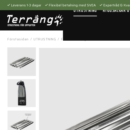
Leverans 1-3 dagar
Flexibel betalning med SVEA
Expertråd & Kval
UTRUSTNING
RYGGSÄCKAR &
Förstasidan
/
UTRUSTNING
/
Fältutrustning
/
Tillbehör fält
/
Tent S