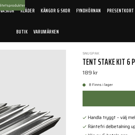
itetsprodukter
 VÄSKOR
KLÄDER
KÄNGOR & SKOR
FYNDHÖRNAN
PRESENTKORT
BUTIK
VARUMÄRKEN
take Kit 6 Pack
SNUGPAK
TENT STAKE KIT 6 
189 kr
8 Finns i lager
Handla tryggt – välj mell
Räntefri delbetalning up