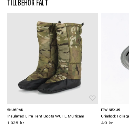
TILLBEHÖR FÄLT
SNUGPAK
ITW NEXUS
Insulated Elite Tent Boots WGTE Multicam
Grimlock Foliag
1 025 kr
49 kr