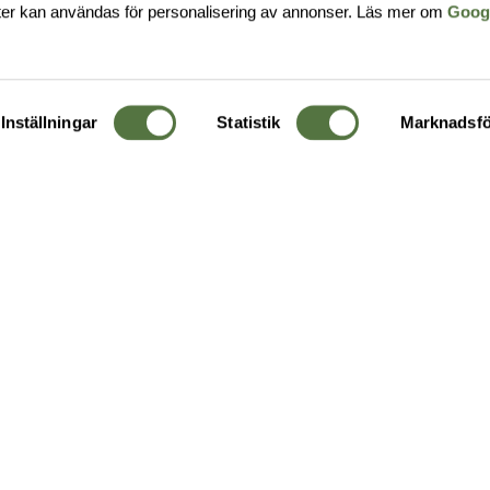
ter kan användas för personalisering av annonser. Läs mer om
Goog
Inställningar
Statistik
Marknadsfö
KUNDTJÄNST
OM 
Ångra order
Om o
Företagskund
Buti
g
Kontakta oss
Guide
Köpvillkor
Hållb
Personuppgiftspolicy
Ledig