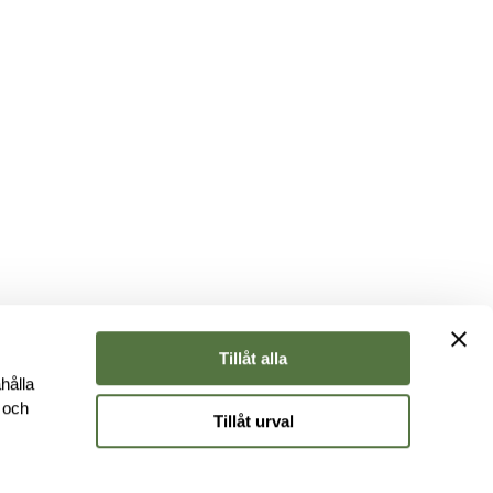
Tillåt alla
hålla
e och
Tillåt urval
r