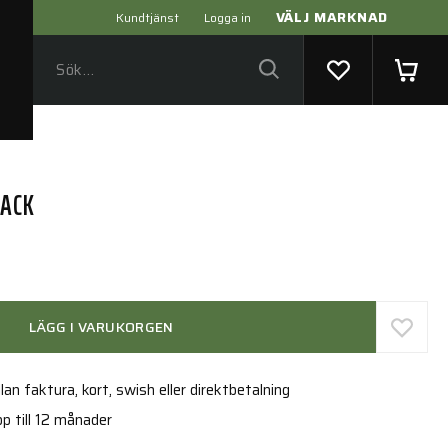
VÄLJ MARKNAD
Kundtjänst
Logga in
PACK
LÄGG I VARUKORGEN
an faktura, kort, swish eller direktbetalning
p till 12 månader