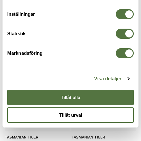
Inställningar
ÖVRIGA VARUMÄRKEN / OTHER
Statistik
NARP Trauma sax 7-1/4" Lrg
BRANDS
225 kr
FICKOR & HÅLLARE
Marknadsföring
Visa detaljer
Tillåt alla
Tillåt urval
TASMANIAN TIGER
TASMANIAN TIGER
S