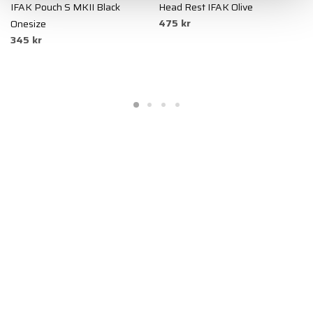
IFAK Pouch S MKII Black
Head Rest IFAK Olive
F
475 kr
4
Onesize
345 kr