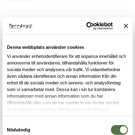
BESKRIVNING
RECENSIONER
Denna webbplats använder cookies
OM VARUMÄRKET
Vi använder enhetsidentifierare för att anpassa innehållet och
annonserna till användarna, tillhandahålla funktioner för
sociala medier och analysera vår trafik. Vi vidarebefordrar
även sådana identifierare och annan information från din
RELATERADE PRODUKTER
enhet till de sociala medier och annons- och analysföretag
som vi samarbetar med. Dessa kan i sin tur kombinera
informationen med annan information som du har
tillhandahållit eller som de har samlat in när du har använt
deras tjänster. Insamling, delning och användning av
personuppgifter kan användas för personalisering av
annonser. Läs mer om
Google's Privacy Terms
.
Samtyckesval
Nödvändig