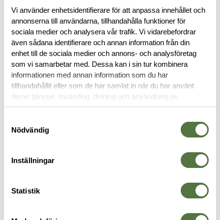
Vi använder enhetsidentifierare för att anpassa innehållet och
BESKRIVNING
annonserna till användarna, tillhandahålla funktioner för
sociala medier och analysera vår trafik. Vi vidarebefordrar
även sådana identifierare och annan information från din
SPECIFIKATIONER
enhet till de sociala medier och annons- och analysföretag
som vi samarbetar med. Dessa kan i sin tur kombinera
informationen med annan information som du har
RECENSIONER
tillhandahållit eller som de har samlat in när du har använt
deras tjänster. Insamling, delning och användning av
OM VARUMÄRKET
personuppgifter kan användas för personalisering av
annonser. Läs mer om
Google's Privacy Terms
.
Samtyckesval
Nödvändig
FICKOR & HÅLLARE
Inställningar
Statistik