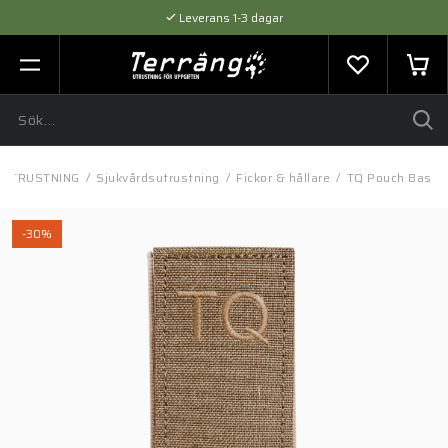
Leverans 1-3 dagar
Flexibel betalning med SVEA
Expertråd & Kvalitetsprodukter
UTRUSTNING
/
Sjukvårdsutrustning
/
Fickor & hållare
/
TQ Pouch Basic
-30%