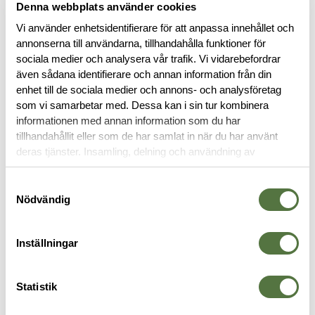
natts sömn när du är på resande fot. Det levereras med en
Denna webbplats använder cookies
egen packpåse för enkel transport och förvaring.
Vi använder enhetsidentifierare för att anpassa innehållet och
annonserna till användarna, tillhandahålla funktioner för
Läs mer
sociala medier och analysera vår trafik. Vi vidarebefordrar
även sådana identifierare och annan information från din
enhet till de sociala medier och annons- och analysföretag
BESKRIVNING
som vi samarbetar med. Dessa kan i sin tur kombinera
informationen med annan information som du har
tillhandahållit eller som de har samlat in när du har använt
RECENSIONER
deras tjänster. Insamling, delning och användning av
personuppgifter kan användas för personalisering av
annonser. Läs mer om
Google's Privacy Terms
.
Samtyckesval
OM VARUMÄRKET
Nödvändig
Inställningar
LIGGUNDERLAG
Statistik