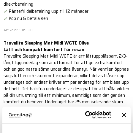
direktbetalning
Räntefri delbetalning upp till 12 månader
Köp nu & betala sen
Artikelnr: 1015-OD
Travelite Sleeping Mat Midi WGTE Olive
Lätt och kompakt komfort för resan
Travelite Sleeping Mat Midi WGTE är ett lättuppblåsbart, 2/3-
långt liggunderlag som är utformat för att ge extra komfort
och en god natts sömn under dina äventyr. När ventilen öppnas
sugs luft in och skummet expanderar, vilket delvis blåser upp
underlaget och endast kräver ett par andetag för att blåsa upp
det helt. Det halkfria underlaget är designat för att hålla vikten
på din utrustning till ett minimum, samtidigt som det ger den
komfort du behöver. Underlaget har 25 mm isolerande skum
som ger bra komfort och isolering mot kyla. När det inte
används kan det enkelt tömmas på luft och förvaras, vilket
sparar värdefullt utrymme. Detta lätta, bekväma och
kompakta liggunderlag är ett praktiskt sätt att få en god