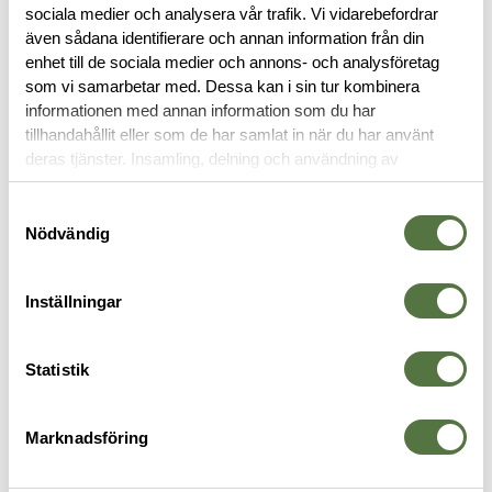
sociala medier och analysera vår trafik. Vi vidarebefordrar
även sådana identifierare och annan information från din
RECENSIONER
enhet till de sociala medier och annons- och analysföretag
som vi samarbetar med. Dessa kan i sin tur kombinera
informationen med annan information som du har
OM VARUMÄRKET
tillhandahållit eller som de har samlat in när du har använt
deras tjänster. Insamling, delning och användning av
personuppgifter kan användas för personalisering av
annonser. Läs mer om
Google's Privacy Terms
.
MAGASINFICKOR
Samtyckesval
Nödvändig
Inställningar
Statistik
Marknadsföring