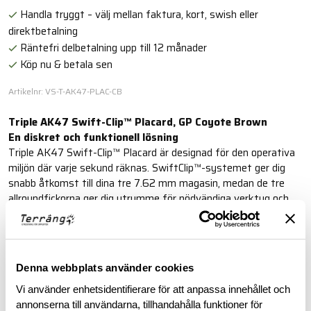
Handla tryggt – välj mellan faktura, kort, swish eller
direktbetalning
Räntefri delbetalning upp till 12 månader
Köp nu & betala sen
Artikelnr: VS-T-AK47-PLAC-CB
Triple AK47 Swift-Clip™ Placard, GP Coyote Brown
En diskret och funktionell lösning
Triple AK47 Swift-Clip™ Placard är designad för den operativa
miljön där varje sekund räknas. SwiftClip™-systemet ger dig
snabb åtkomst till dina tre 7.62 mm magasin, medan de tre
allroundfickorna ger dig utrymme för nödvändiga verktyg och
tillbehör.
Läs mer
Denna webbplats använder cookies
Vi använder enhetsidentifierare för att anpassa innehållet och
BESKRIVNING
annonserna till användarna, tillhandahålla funktioner för