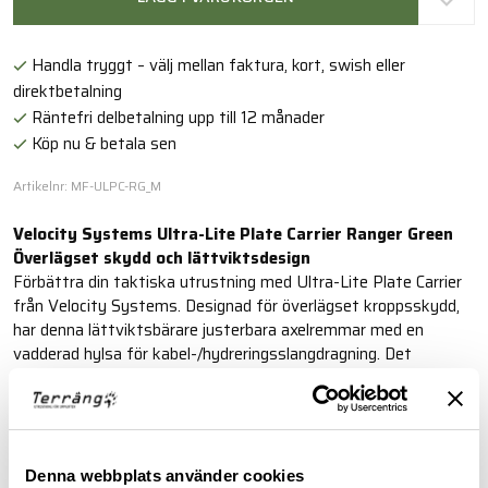
Handla tryggt – välj mellan faktura, kort, swish eller
direktbetalning
Räntefri delbetalning upp till 12 månader
Köp nu & betala sen
Artikelnr: MF-ULPC-RG_M
Velocity Systems Ultra-Lite Plate Carrier Ranger Green
Överlägset skydd och lättviktsdesign
Förbättra din taktiska utrustning med Ultra-Lite Plate Carrier
från Velocity Systems. Designad för överlägset kroppsskydd,
har denna lättviktsbärare justerbara axelremmar med en
vadderad hylsa för kabel-/hydreringsslangdragning. Det
laserskurna squadron-tyget med ett MOLLE-kompatibelt
fästsystem ger mångsidighet för alla uppdrag.
Läs mer
Denna webbplats använder cookies