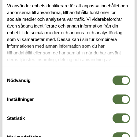
Vi använder enhetsidentifierare för att anpassa innehållet och
annonserna till användarna, tillhandahålla funktioner för
BESKRIVNING
sociala medier och analysera vår trafik. Vi vidarebefordrar
även sådana identifierare och annan information från din
RECENSIONER
enhet till de sociala medier och annons- och analysföretag
som vi samarbetar med. Dessa kan i sin tur kombinera
informationen med annan information som du har
OM VARUMÄRKET
tillhandahållit eller som de har samlat in när du har använt
deras tjänster. Insamling, delning och användning av
personuppgifter kan användas för personalisering av
annonser. Läs mer om
Google's Privacy Terms
.
Samtyckesval
PLATE CARRIER
Nödvändig
Inställningar
Statistik