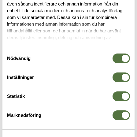
även sådana identifierare och annan information från din
enhet till de sociala medier och annons- och analysföretag
TILLBEHÖR
som vi samarbetar med. Dessa kan i sin tur kombinera
informationen med annan information som du har
tillhandahållit eller som de har samlat in när du har använt
deras tjänster. Insamling, delning och användning av
personuppgifter kan användas för personalisering av
annonser. Läs mer om
Google's Privacy Terms
.
Samtyckesval
Nödvändig
Inställningar
Statistik
SNUGPAK
SUREFIRE
S
Sleeping Bag Torch
Battery 3.5Ah Micro-USB
F
79 kr
1
Rechargeable
Marknadsföring
445 kr