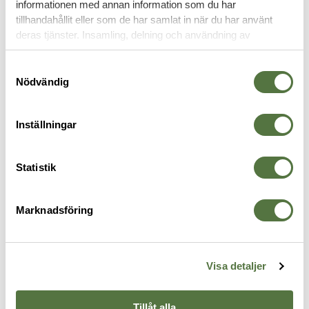
informationen med annan information som du har
FICKOR & HÅLLARE
tillhandahållit eller som de har samlat in när du har använt
deras tjänster. Insamling, delning och användning av
personuppgifter kan användas för personalisering av
annonser. Läs mer om
Google's Privacy Terms
.
Samtyckesval
Nödvändig
Inställningar
Statistik
TASMANIAN TIGER
VELOCITY SYSTEMS
V
Marknadsföring
a
TT Bungee Cord Tab Set - Olive
Mission Configurable Placard
H
150 kr
Ranger Green
P
2 175 kr
3
Visa detaljer
Tillåt alla