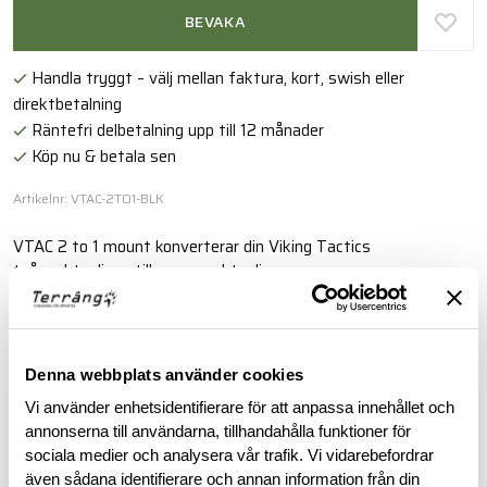
BEVAKA
Handla tryggt – välj mellan faktura, kort, swish eller
direktbetalning
Räntefri delbetalning upp till 12 månader
Köp nu & betala sen
Artikelnr: VTAC-2TO1-BLK
VTAC 2 to 1 mount konverterar din Viking Tactics
tvåpunktsslinga till en enpunktsslinga.
Läs mer
Denna webbplats använder cookies
BESKRIVNING
Vi använder enhetsidentifierare för att anpassa innehållet och
annonserna till användarna, tillhandahålla funktioner för
sociala medier och analysera vår trafik. Vi vidarebefordrar
RECENSIONER
även sådana identifierare och annan information från din