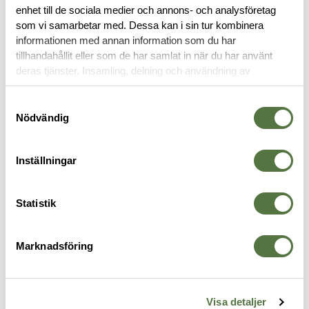
enhet till de sociala medier och annons- och analysföretag
som vi samarbetar med. Dessa kan i sin tur kombinera
OM VARUMÄRKET
informationen med annan information som du har
tillhandahållit eller som de har samlat in när du har använt
deras tjänster. Insamling, delning och användning av
personuppgifter kan användas för personalisering av
VAPENREMMAR
annonser. Läs mer om
Google's Privacy Terms
.
Samtyckesval
Nödvändig
Inställningar
Statistik
Marknadsföring
BLUE FORCE GEAR
TASMANIAN TIGER
V
GMT Sling MultiCam 1.25”
Storage Sling Black
V
Visa detaljer