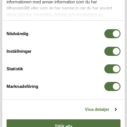
informationen med annan information som du har
VAPENLAMPOR
tillhandahållit eller som de har samlat in när du har använt
deras tjänster. Insamling, delning och användning av
personuppgifter kan användas för personalisering av
annonser. Läs mer om
Google's Privacy Terms
.
Samtyckesval
Nödvändig
Inställningar
Statistik
SUREFIRE
UNITY TACTICAL
U
Marknadsföring
ck
Scout Light Pro TURBO
AXON SL - SureFire 7" - FDE
M
1 995 kr
90K/100K Candela Tan
F
5 995 kr
1
Visa detaljer
Tillåt alla