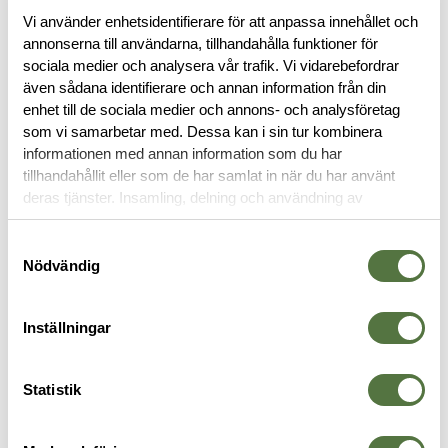
Vi använder enhetsidentifierare för att anpassa innehållet och
annonserna till användarna, tillhandahålla funktioner för
sociala medier och analysera vår trafik. Vi vidarebefordrar
även sådana identifierare och annan information från din
BESKRIVNING
enhet till de sociala medier och annons- och analysföretag
som vi samarbetar med. Dessa kan i sin tur kombinera
RECENSIONER
informationen med annan information som du har
tillhandahållit eller som de har samlat in när du har använt
deras tjänster. Insamling, delning och användning av
OM VARUMÄRKET
personuppgifter kan användas för personalisering av
annonser. Läs mer om
Google's Privacy Terms
.
Samtyckesval
Nödvändig
MAGASINFICKOR
Inställningar
Statistik