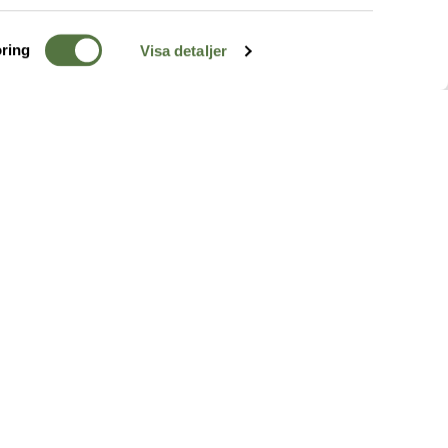
ring
Visa detaljer
TERRÄNG
FÖLJ OSS
ss
k
r & Inspiration
arhet
a tjänster