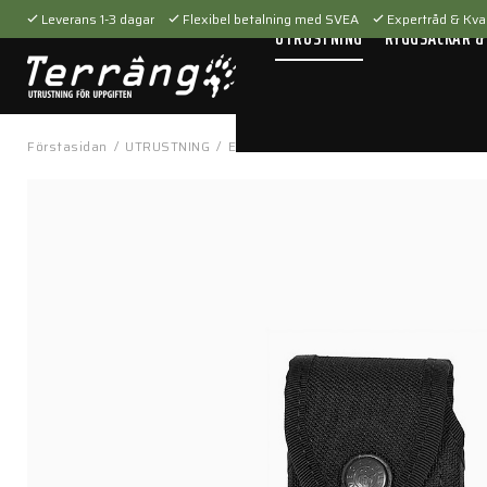
Leverans 1-3 dagar
Flexibel betalning med SVEA
Expertråd & Kval
UTRUSTNING
RYGGSÄCKAR &
Förstasidan
/
UTRUSTNING
/
Elektronik
/
Fickor & hållare
/
Mobilte