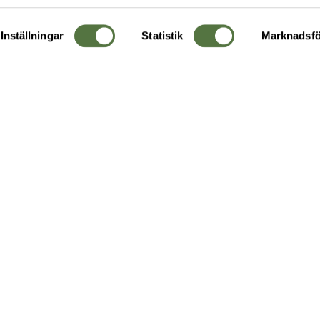
Inställningar
Statistik
Marknadsfö
KUNDTJÄNST
OM 
Ångra order
Om o
Företagskund
Buti
g
Kontakta oss
Guide
Köpvillkor
Hållb
Personuppgiftspolicy
Ledig
Returer & byten
FAQ - Vanliga frågor