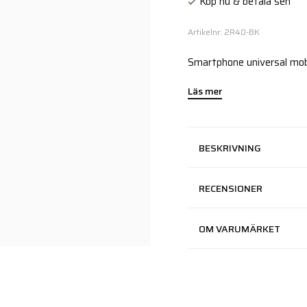
Köp nu & betala sen
Artikelnr: 2R40-BK
Smartphone universal mobi
Läs mer
BESKRIVNING
RECENSIONER
OM VARUMÄRKET