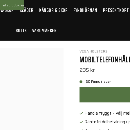
itetsprodukter
 VÄSKOR
KLÄDER
KÄNGOR & SKOR
FYNDHÖRNAN
PRESENTKORT
BUTIK
VARUMÄRKEN
lefonhållare Smartphone
VEGA HOLSTERS
MOBILTELEFONHÅL
235 kr
20 Finns i lager
Handla tryggt – välj mell
Räntefri delbetalning up