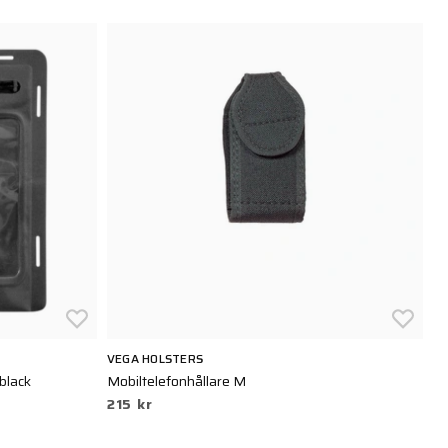
VEGA HOLSTERS
TA
black
Mobiltelefonhållare M
Ta
215 kr
1