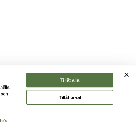
Tillåt alla
hålla
e och
Tillåt urval
r
le's