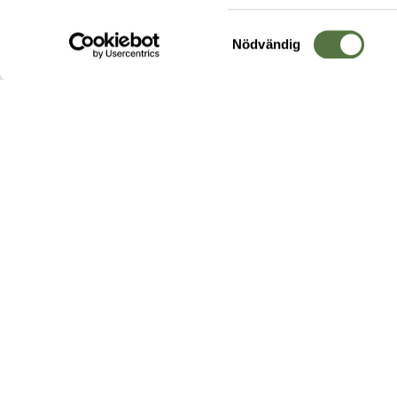
Samtyckesval
Nödvändig
Hos oss hittar du produkter av högsta kvalitet från ledande
leverantörer i branschen. I vårt utbud hittar du allt ifrån
kängor,
ryggsäckar
och skalplagg till
utrustning
för fält, sjukvård, övnin
och
vapentillbehör
, för att bara nämna ett urval av våra drygt
20 000 produkter.