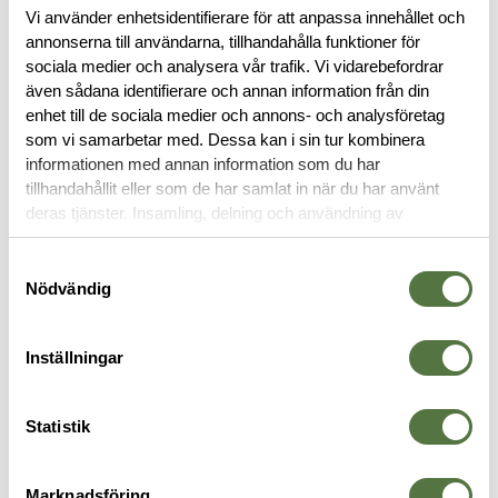
Vi använder enhetsidentifierare för att anpassa innehållet och
RECENSIONER
annonserna till användarna, tillhandahålla funktioner för
sociala medier och analysera vår trafik. Vi vidarebefordrar
även sådana identifierare och annan information från din
OM VARUMÄRKET
enhet till de sociala medier och annons- och analysföretag
som vi samarbetar med. Dessa kan i sin tur kombinera
informationen med annan information som du har
tillhandahållit eller som de har samlat in när du har använt
FICKOR & HÅLLARE
deras tjänster. Insamling, delning och användning av
personuppgifter kan användas för personalisering av
annonser. Läs mer om
Google's Privacy Terms
.
Samtyckesval
Nödvändig
Inställningar
Statistik
VELOCITY SYSTEMS
LEATHERMAN
B
Marknadsföring