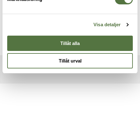
Medical Pouch, Small Black
Raptor Holster
M
599 kr
279 kr
E
1
Visa detaljer
Tillåt alla
Tillåt urval