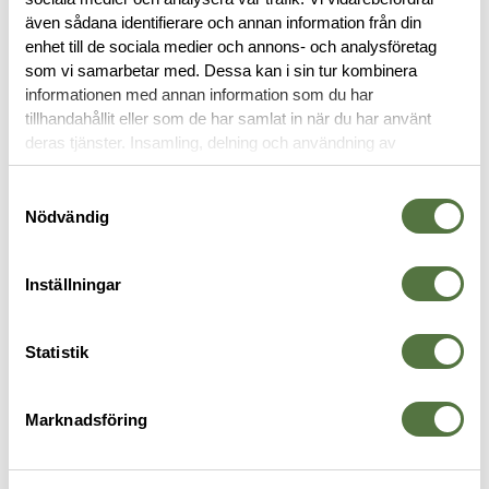
även sådana identifierare och annan information från din
enhet till de sociala medier och annons- och analysföretag
HÄNGSLEN
som vi samarbetar med. Dessa kan i sin tur kombinera
informationen med annan information som du har
tillhandahållit eller som de har samlat in när du har använt
deras tjänster. Insamling, delning och användning av
-30%
personuppgifter kan användas för personalisering av
annonser. Läs mer om
Google's Privacy Terms
.
Samtyckesval
Nödvändig
Inställningar
Statistik
BLUE FORCE GEAR
SNIGEL
S
SOC-C Low Profile Suspenders
Hängslen 2.0 Grey
H
395 kr
3
Coyote Brown
Marknadsföring
485 kr
695 kr