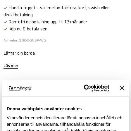
Handla tryggt – välj mellan faktura, kort, swish eller
direktbetalning
Räntefri delbetalning upp till 12 månader
Köp nu & betala sen
Artikelnr: SOC-C-SUSP-WG
Lättar din börda.
Läs mer
BESKRIVNING
RECENSIONER
Denna webbplats använder cookies
Vi använder enhetsidentifierare för att anpassa innehållet och
OM VARUMÄRKET
annonserna till användarna, tillhandahålla funktioner för
sociala medier och analysera vår trafik. Vi vidarebefordrar