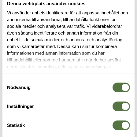
BESKRIVNING
Denna webbplats använder cookies
Vi använder enhetsidentifierare för att anpassa innehållet och
annonserna till användarna, tillhandahålla funktioner för
RECENSIONER
sociala medier och analysera vår trafik. Vi vidarebefordrar
även sådana identifierare och annan information från din
OM VARUMÄRKET
enhet till de sociala medier och annons- och analysföretag
som vi samarbetar med. Dessa kan i sin tur kombinera
informationen med annan information som du har
tillhandahållit eller som de har samlat in när du har använt
FICKOR & HÅLLARE
deras tjänster. Insamling, delning och användning av
personuppgifter kan användas för personalisering av
annonser. Läs mer om
Google's Privacy Terms
.
Samtyckesval
Nödvändig
Inställningar
Statistik