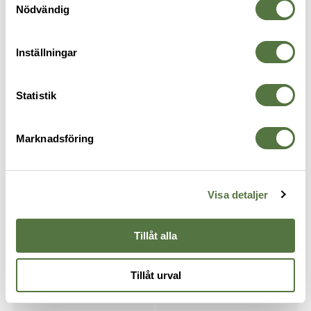
Nödvändig
Inställningar
Statistik
SNIGEL
VEGA HOLSTERS
Tyst Nyckelhållare - 05 Black
Handfängselfodral Black
Marknadsföring
255 kr
395 kr
Visa detaljer
Tillåt alla
Tillåt urval