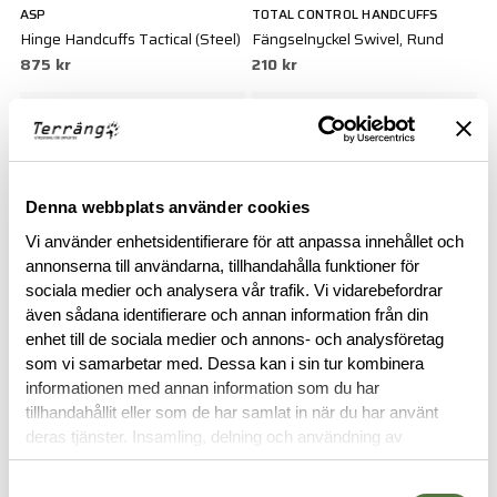
ASP
TOTAL CONTROL HANDCUFFS
Hinge Handcuffs Tactical (Steel)
Fängselnyckel Swivel, Rund
875 kr
210 kr
Denna webbplats använder cookies
Vi använder enhetsidentifierare för att anpassa innehållet och
annonserna till användarna, tillhandahålla funktioner för
sociala medier och analysera vår trafik. Vi vidarebefordrar
även sådana identifierare och annan information från din
SNIGEL
TOTAL CONTROL HANDCUFFS
enhet till de sociala medier och annons- och analysföretag
Stor Tyst Nyckelhållare - 05
Standard Handfängsel 800
som vi samarbetar med. Dessa kan i sin tur kombinera
675 kr
Black
informationen med annan information som du har
tillhandahållit eller som de har samlat in när du har använt
290 kr
deras tjänster. Insamling, delning och användning av
personuppgifter kan användas för personalisering av
annonser. Läs mer om
Google's Privacy Terms
.
Samtyckesval