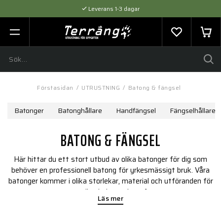
Leverans 1-3 dagar
Flexibel betalning med SVEA
Expertråd & Kvalitetsprodukter
Förstasidan
/
UTRUSTNING
/
Batong & fängsel
Batonger
Batonghållare
Handfängsel
Fängselhållare
BATONG & FÄNGSEL
Här hittar du ett stort utbud av olika batonger för dig som
behöver en professionell batong för yrkesmässigt bruk. Våra
batonger kommer i olika storlekar, material och utföranden för
att passa dina behov och preferenser.
Läs mer