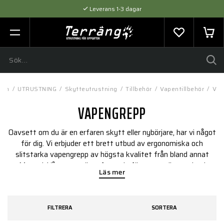
Leverans 1-3 dagar
Flexibel betalning med SVEA
Expertråd & Kvalitetsprodukter
dan
/
UTRUSTNING
/
Skytteutrustning
/
Tillbehör
/
Vapentillbehör
/
Vap
VAPENGREPP
Oavsett om du är en erfaren skytt eller nybörjare, har vi något
för dig. Vi erbjuder ett brett utbud av ergonomiska och
slitstarka vapengrepp av högsta kvalitet från bland annat
Magpul. Våra grepp är utformade för att ge dig maximal
Läs mer
kontroll och komfort, och de kan hjälpa dig att förbättra din
precision och ditt skytte.
FILTRERA
SORTERA