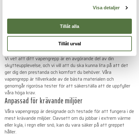
förbättrad precision tack vare en stabilare plattform, men
Visa detaljer
bidrar också till en mer bekväm skjutupplevelse. Våra
ergonomiskt utformade grepp skapar en avslappnad
handposition, vilket leder till mindre trötthet och möjliggör
Tillåt alla
längre skyttesessioner utan obehag.
Tillåt urval
Kvalitet och hållbarhet
Vi vet att ditt vapengrepp är en avgörande del av din
skytteupplevelse, och vi vill att du ska kunna lita på att det
ger dig den prestanda och komfort du behöver. Våra
vapengrepp är tillverkade av de bästa materialen och
genomgår rigorösa tester för att säkerställa att de uppfyller
våra höga krav.
Anpassad för krävande miljöer
Våra vapengrepp är designade och testade för att fungera i de
mest krävande miljöer. Oavsett om du jobbar i extrem värme
eller kyla, i regn eller snö, kan du vara säker på att greppet
håller.