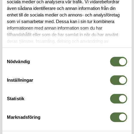
sociala medier och analysera vår trafik. Vi vidarebefordrar
även sådana identifierare och annan information från din
MAGPUL
MAGPUL
enhet till de sociala medier och annons- och analysföretag
MOE®-K2+ Grip – AR15/M4
MOE®-K2+ Grip – AR15/M4
som vi samarbetar med. Dessa kan i sin tur kombinera
FDE
Grey
informationen med annan information som du har
345 kr
345 kr
tillhandahållit eller som de har samlat in när du har använt
Visar 12 av 67
deras tjänster. Insamling, delning och användning av
personuppgifter kan användas för personalisering av
annonser. Läs mer om
Google's Privacy Terms
.
Samtyckesval
Nödvändig
VISA FLER
Inställningar
Statistik
Välkommen till vår värld av överlägsen
prestanda med våra vapengrepp
Marknadsföring
Att ha rätt vapengrepp är avgörande för att uppnå optimalt
resultat vid skyttet. Ett väl valt grepp ger dig inte bara