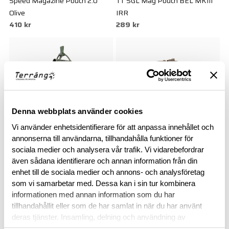
Speed Magazine Pouch 2.0
TT SGL Mag Pouch BEL MKIII
Olive
IRR
410 kr
289 kr
Denna webbplats använder cookies
Vi använder enhetsidentifierare för att anpassa innehållet och
annonserna till användarna, tillhandahålla funktioner för
sociala medier och analysera vår trafik. Vi vidarebefordrar
TASMANIAN TIGER
SNIGEL
även sådana identifierare och annan information från din
TT SGL Modular Mag Pouch
Dubbelmagasinficka - 18 Grey
enhet till de sociala medier och annons- och analysföretag
485 kr
MCL IRR Stone Grey Olive
som vi samarbetar med. Dessa kan i sin tur kombinera
389 kr
informationen med annan information som du har
tillhandahållit eller som de har samlat in när du har använt
deras tjänster. Insamling, delning och användning av
personuppgifter kan användas för personalisering av