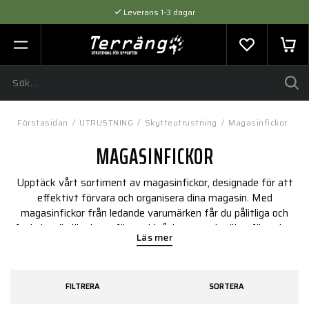
Leverans 1-3 dagar
Flexibel betalning med SVEA
Expertråd & Kvalitetsprodukter
Förstasidan
/
UTRUSTNING
/
Skytteutrustning
/
Magasinfickor
MAGASINFICKOR
Upptäck vårt sortiment av magasinfickor, designade för att
effektivt förvara och organisera dina magasin. Med
magasinfickor från ledande varumärken får du pålitliga och
funktionella lösningar för snabb åtkomst och säker förvaring.
Läs mer
Hitta den magasinficka som passar dina behov för både
träning och taktiska situationer.
FILTRERA
SORTERA